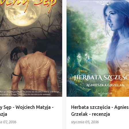
y Sęp - Wojciech Matyja -
Herbata szczęścia - Agnie
nzja
Grzelak - recenzja
ia 07, 2016
stycznia 05, 2016