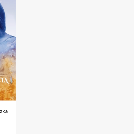
16
czerwca 2022
10
maja 2022
8
kwietnia 2022
13
marca 2022
6
lutego 2022
10
stycznia 2022
102
2021
7
grudnia 2021
18
listopada 2021
8
października 2021
8
września 2021
szka
9
sierpnia 2021
6
lipca 2021