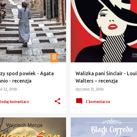
zy spod powiek - Agata
Walizka pani Sinclair - Lou
nio - recenzja
Walters – recenzja
ia 12, 2016
stycznia 11, 2016
Dodaj komentarz
3 komentarze
ASTYKA
MERRY
+
1
AGNIESZKA GRZELAK