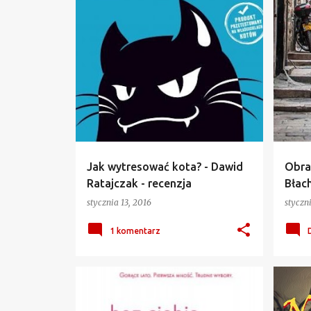
Jak wytresować kota? - Dawid
Obra
Ratajczak - recenzja
Błach
stycznia 13, 2016
styczn
1 komentarz
BEZ CIEBIE NIE MA LATA
+
5
FANT