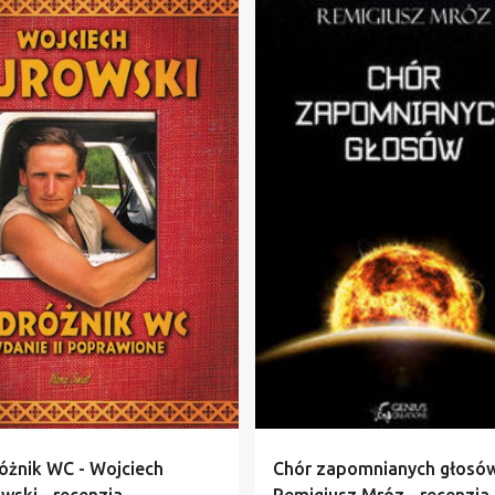
BIOGRAFIA
JOLA
+
2
CHÓR ZAPOMNIANYCH GŁOSÓW
óżnik WC - Wojciech
Chór zapomnianych głosów