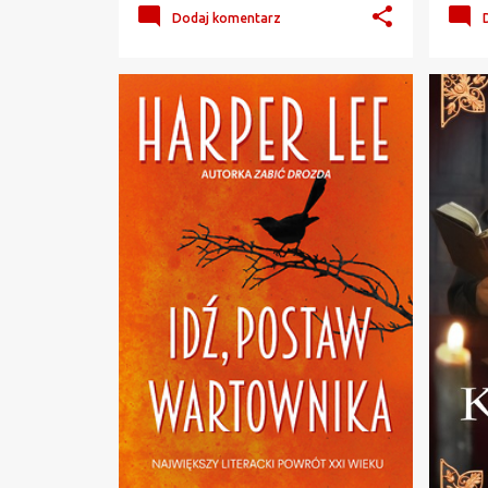
Dodaj komentarz
HARPER LEE
+
3
FRON