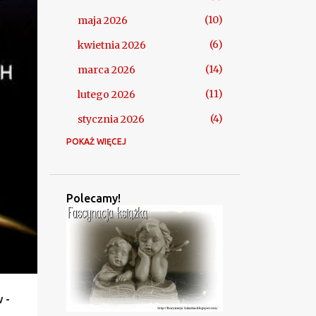
+
2
10
maja 2026
6
kwietnia 2026
14
marca 2026
11
lutego 2026
4
stycznia 2026
POKAŻ WIĘCEJ
106
2025
2
grudnia 2025
10
listopada 2025
Polecamy!
9
października 2025
8
września 2025
4
sierpnia 2025
5
lipca 2025
 -
10