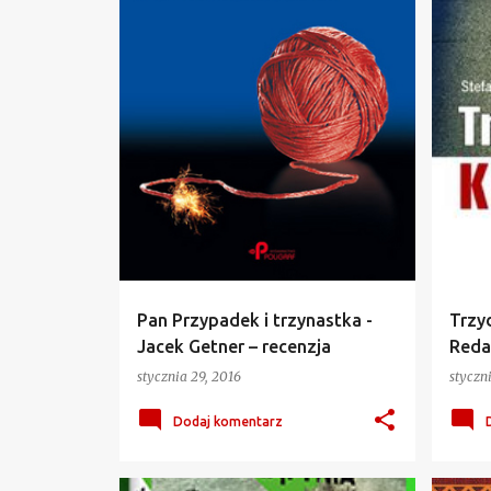
y
Pan Przypadek i trzynastka -
Trzyd
Jacek Getner – recenzja
Redae
stycznia 29, 2016
styczn
Dodaj komentarz