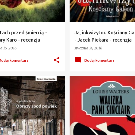
tach przed śmiercią -
Ja, inkwizytor. Kościany G
ry Karo - recenzja
- Jacek Piekara - recenzja
a 15, 2016
stycznia 14, 2016
Dodaj komentarz
Dodaj komentarz
AGATA BŁACHNIO
+
2
HISTORYCZNO-OBYCZAJOWA