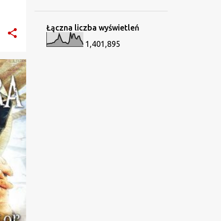
czerwca 2025
14
maja 2025
Łączna liczba wyświetleń
19
kwietnia 2025
1,401,895
19
marca 2025
4
lutego 2025
+
2
2
stycznia 2025
137
2024
4
grudnia 2024
10
listopada 2024
16
października 2024
9
września 2024
6
sierpnia 2024
12
lipca 2024