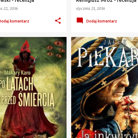
wski - recenzja
Remigiusz Mróz - recenzja
ia 22, 2016
stycznia 21, 2016
Dodaj komentarz
Dodaj komentarz
RY KARO
+
3
FABRYKA SŁÓW
FANTASTYKA