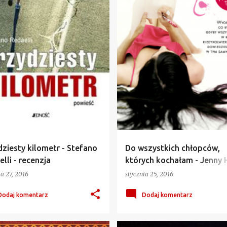
ziesty kilometr - Stefano
Do wszystkich chłopców,
lli - recenzja
których kochałam - Jenny 
recenzja
ia 27, 2016
stycznia 25, 2016
Dodaj komentarz
Dodaj komentarz