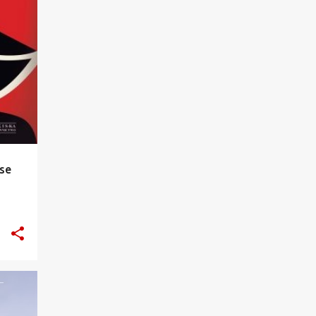
9
czerwca 2023
14
maja 2023
14
kwietnia 2023
15
marca 2023
5
lutego 2023
3
stycznia 2023
123
2022
ise
14
grudnia 2022
8
listopada 2022
9
października 2022
10
września 2022
9
sierpnia 2022
+
4
10
lipca 2022