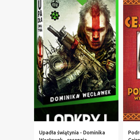
DOMINIKA WĘCŁAWEK
+
2
AUTO
Upadła świątynia - Dominika
Podr