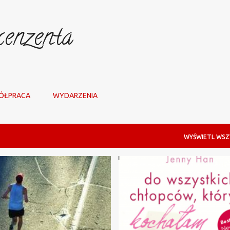
Przejdź do głównej zawartości
enzenta
ÓŁPRACA
WYDARZENIA
WYŚWIETL WSZ
A
OBYCZAJOWA
+
2