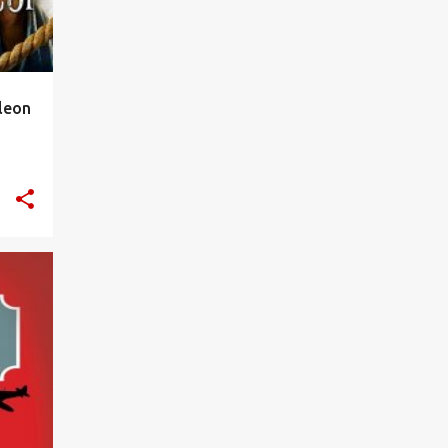
12
czerwca 2024
16
maja 2024
16
kwietnia 2024
aleon
12
marca 2024
12
lutego 2024
12
stycznia 2024
137
2023
10
grudnia 2023
18
listopada 2023
+
2
14
października 2023
10
września 2023
13
sierpnia 2023
12
lipca 2023