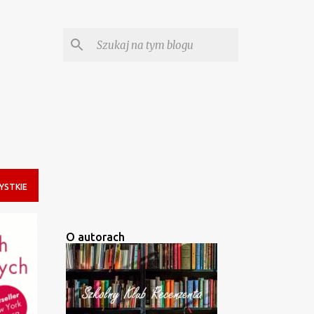
YSTKIE
O autorach
+
5