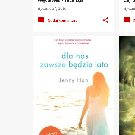
Węcławek - recenzja
Cejro
stycznia 24, 2016
styczn
Dodaj komentarz
DLA NAS ZAWSZE BĘDZIE LATO
+
5
MAKA