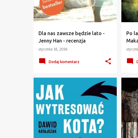
Dla nas zawsze będzie lato -
Po la
Jenny Han - recenzja
Maka
stycznia 18, 2016
styczni
Dodaj komentarz
DAWID RATAJCZAK
+
3
ADA