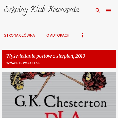
Szkolny Klub Recenzenta
Przejdź do głównej zawartości
STRONA GŁÓWNA
O AUTORACH
Wyświetlanie postów z sierpień, 2013
WYŚWIETL WSZYSTKIE
P
o
s
t
y