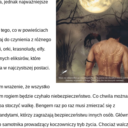
a, jednak najważniejsze
ło tego, co w powieściach
aj do czynienia z różnego
orki, krasnoludy, elfy.
nych eliksirów, które
a w najczystszej postaci.
łam wrażenie, że wszystko
dym rogiem będzie czyhało niebezpieczeństwo. Co chwila można
eba stoczyć walkę. Bengern raz po raz musi zmierzać się z
bandytami, którzy zagrażają bezpieczeństwu innych osób. Głów
yp samotnika prowadzący koczowniczy tryb życia. Chociaż walc