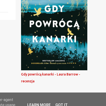
Gdy powrócą kanarki - Laura Barrow -
recenzja
er-agent
rate usage
LEARN MORE
GOT IT