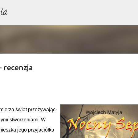
ta
Przejdź do głównej zawartości
- recenzja
mierza świat przeżywając
nymi stworzeniami. W
mieszka jego przyjaciółka