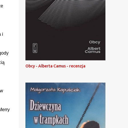
że
 i
gody
cią
Obcy - Alberta Camus - recenzja
 w
Merry