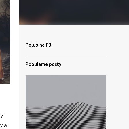
Polub na FB!
Popularne posty
ny
zy w