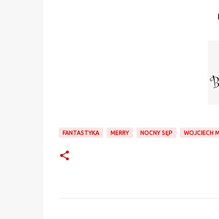
FANTASTYKA
MERRY
NOCNY SĘP
WOJCIECH 
K