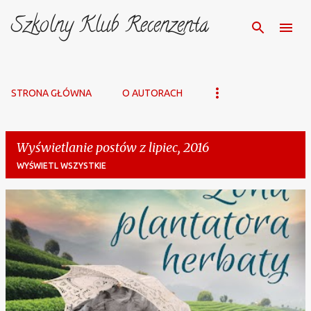
Szkolny Klub Recenzenta
Przejdź do głównej zawartości
STRONA GŁÓWNA
O AUTORACH
Wyświetlanie postów z lipiec, 2016
WYŚWIETL WSZYSTKIE
P
o
s
t
y