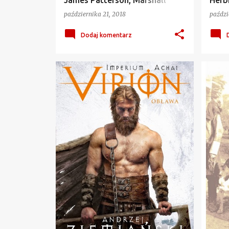
James Patterson, Marshall
Herb
Karp - recenzja
października 21, 2018
paździ
Dodaj komentarz
ANDRZEJ ZIEMIAŃSKI
+
3
BIOG