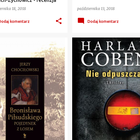
ich-Zychowicz - recenzja
ernika 18, 2018
października 13, 2018
Dodaj komentarz
Dodaj komentarz
RAFIA
+
3
ALBATROS
HARLAN COBEN
NIE ODPUSZCZAJ
THRILLER