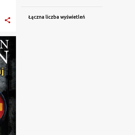
czerwca 2025
14
maja 2025
Łączna liczba wyświetleń
19
kwietnia 2025
19
marca 2025
4
lutego 2025
2
stycznia 2025
+
137
2024
4
grudnia 2024
10
listopada 2024
16
października 2024
9
września 2024
6
sierpnia 2024
12
lipca 2024