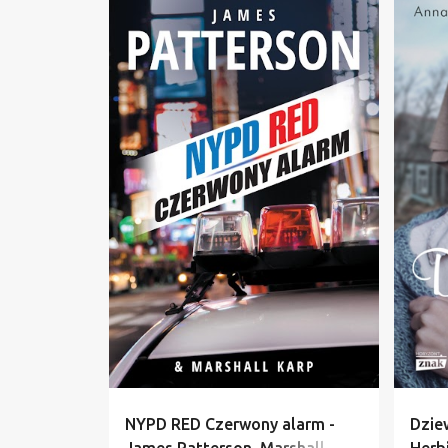
CZERWONY ALARM
+
2
ANIA
NYPD RED Czerwony alarm -
Dzie