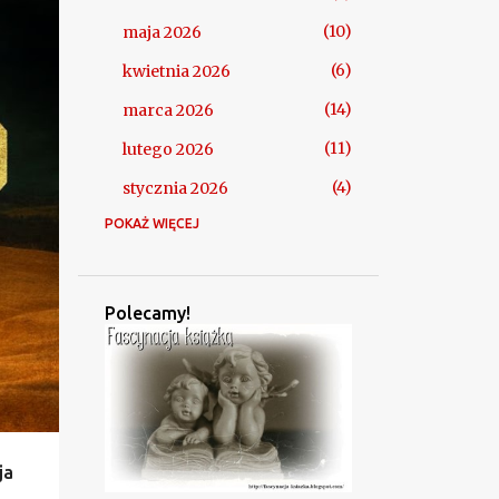
10
maja 2026
+
6
kwietnia 2026
14
marca 2026
11
lutego 2026
4
stycznia 2026
POKAŻ WIĘCEJ
106
2025
2
grudnia 2025
10
listopada 2025
Polecamy!
9
października 2025
8
września 2025
4
sierpnia 2025
5
lipca 2025
ja
10