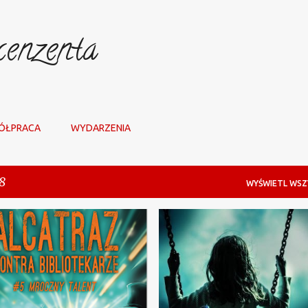
Przejdź do głównej zawartości
enzenta
ÓŁPRACA
WYDARZENIA
8
WYŚWIETL WSZ
+
4
ALBATROS