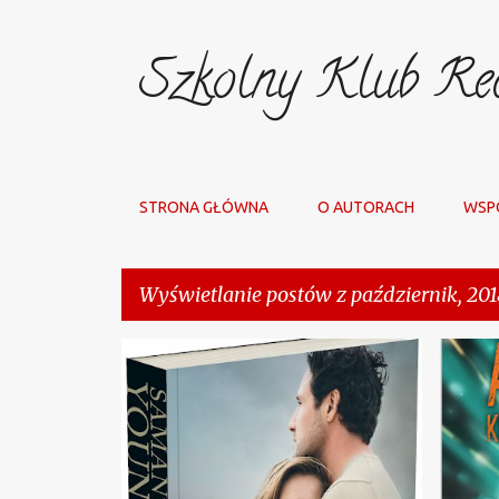
Szkolny Klub Rec
STRONA GŁÓWNA
O AUTORACH
WSP
Wyświetlanie postów z październik, 201
P
DUCKY
+
1
o
s
t