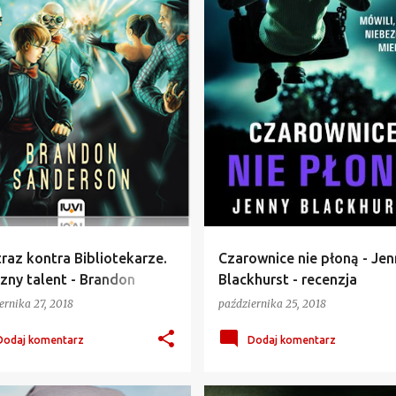
raz kontra Bibliotekarze.
Czarownice nie płoną - Jen
zny talent - Brandon
Blackhurst - recenzja
erson - recenzja
ernika 27, 2018
października 25, 2018
Dodaj komentarz
Dodaj komentarz