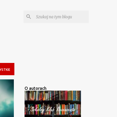
YSTKIE
O autorach
+
1