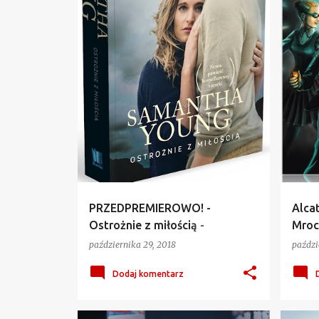
y
PRZEDPREMIEROWO! -
Alcat
Ostrożnie z miłością -
Mroc
Samantha Young - recenzja
Sand
października 29, 2018
paździ
Dodaj komentarz