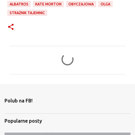
ALBATROS
KATE MORTON
OBYCZAJOWA
OLGA
STRAŻNIK TAJEMNIC
K
o
m
e
n
t
Polub na FB!
a
r
Popularne posty
z
e