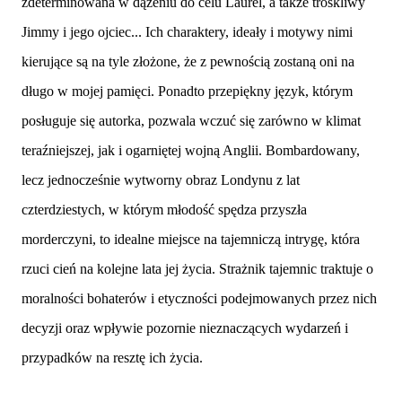
zdeterminowana w dążeniu do celu Laurel, a także troskliwy
Jimmy i jego ojciec... Ich charaktery, ideały i motywy nimi
kierujące są na tyle złożone, że z pewnością zostaną oni na
długo w mojej pamięci. Ponadto przepiękny język, którym
posługuje się autorka, pozwala wczuć się zarówno w klimat
teraźniejszej, jak i ogarniętej wojną Anglii. Bombardowany,
lecz jednocześnie wytworny obraz Londynu z lat
czterdziestych, w którym młodość spędza przyszła
morderczyni, to idealne miejsce na tajemniczą intrygę, która
rzuci cień na kolejne lata jej życia. Strażnik tajemnic traktuje o
moralności bohaterów i etyczności podejmowanych przez nich
decyzji oraz wpływie pozornie nieznaczących wydarzeń i
przypadków na resztę ich życia.