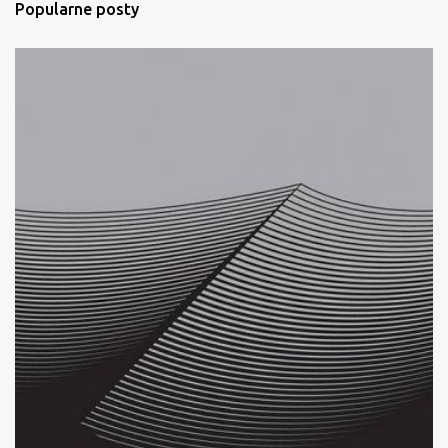
Popularne posty
z
e