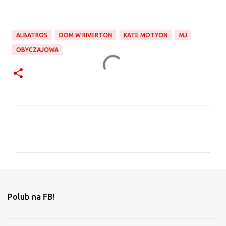
ALBATROS
DOM W RIVERTON
KATE MOTYON
MJ
OBYCZAJOWA
K
o
m
e
n
t
Polub na FB!
a
r