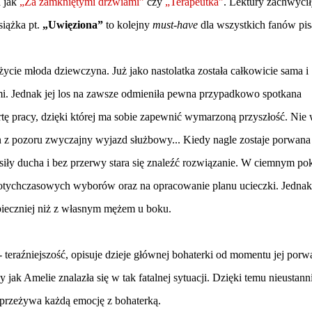
h jak
„Za zamkniętymi drzwiami”
czy
„Terapeutka"
. Lektury zachwycił
siążka pt.
„Uwięziona”
to kolejny
must-have
dla wszystkich fanów pis
ycie młoda dziewczyna. Już jako nastolatka została całkowicie sama i
ami. Jednak jej los na zawsze odmieniła pewna przypadkowo spotkana
fertę pracy, dzięki której ma sobie zapewnić wymarzoną przyszłość. Nie 
en z pozoru zwyczajny wyjazd służbowy... Kiedy nagle zostaje porwana 
i siły ducha i bez przerwy stara się znaleźć rozwiązanie. W ciemnym po
otychczasowych wyborów oraz na opracowanie planu ucieczki. Jednak
zpieczniej niż z własnym mężem u boku.
 teraźniejszość, opisuje dzieje głównej bohaterki od momentu jej porw
 jak Amelie znalazła się w tak fatalnej sytuacji. Dzięki temu nieustann
k przeżywa każdą emocję z bohaterką.