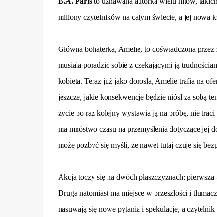
B.A. Paris
to uznawana autorka wielu hitów, takic
miliony czytelników na całym świecie, a jej nowa k
Główna bohaterka, Amelie, to doświadczona przez ż
musiała poradzić sobie z czekającymi ją trudności
kobieta. Teraz już jako dorosła, Amelie trafia na o
jeszcze, jakie konsekwencje będzie niósł za sobą t
życie po raz kolejny wystawia ją na próbę, nie trac
ma mnóstwo czasu na przemyślenia dotyczące jej d
może pozbyć się myśli, że nawet tutaj czuje się be
Akcja toczy się na dwóch płaszczyznach: pierwsza -
Druga natomiast ma miejsce w przeszłości i tłumaczy
nasuwają się nowe pytania i spekulacje, a czytelni