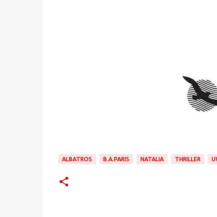
ALBATROS
B.A.PARIS
NATALIA
THRILLER
U