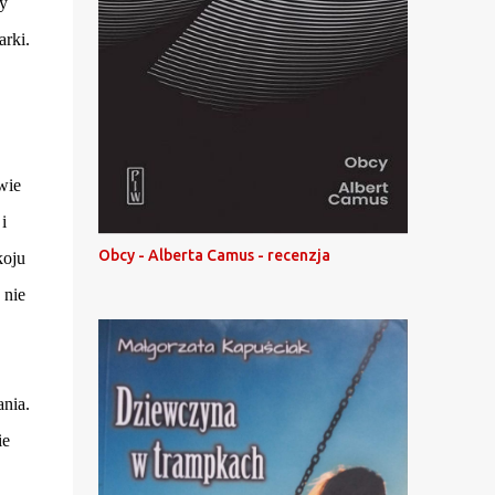
y
arki.
wie
i
Obcy - Alberta Camus - recenzja
koju
 nie
ania.
ie