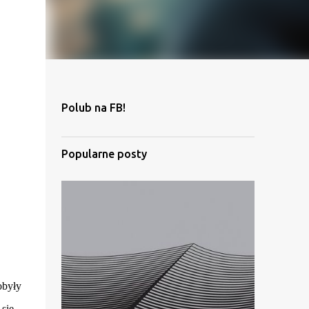
Polub na FB!
Popularne posty
obyły
 się