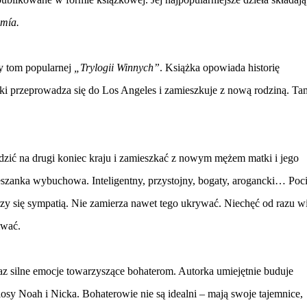
mía.
y tom popularnej
„Trylogii Winnych”
. Książka opowiada historię
atki przeprowadza się do Los Angeles i zamieszkuje z nową rodziną. Ta
adzić na drugi koniec kraju i zamieszkać z nowym mężem matki i jego
ieszanka wybuchowa. Inteligentny, przystojny, bogaty, arogancki… Poc
rzy się sympatią. Nie zamierza nawet tego ukrywać. Niechęć od razu w
iwać.
az silne emocje towarzyszące bohaterom. Autorka umiejętnie buduje
 losy Noah i Nicka. Bohaterowie nie są idealni – mają swoje tajemnice,