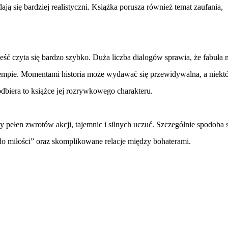
ą się bardziej realistyczni. Książka porusza również temat zaufania,
wieść czyta się bardzo szybko. Duża liczba dialogów sprawia, że fabuła n
tempie. Momentami historia może wydawać się przewidywalna, a niektó
dbiera to książce jej rozrywkowego charakteru.
pełen zwrotów akcji, tajemnic i silnych uczuć. Szczególnie spodoba s
 do miłości” oraz skomplikowane relacje między bohaterami.