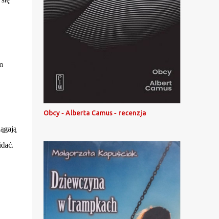
m
Obcy - Alberta Camus - recenzja
iągają
idać.