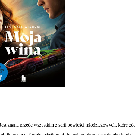
Jest znana przede wszystkim z serii powieści młodzieżowych, które zd
ublikowane w formie książkowej. Jej najpopularniejsze dzieła składają