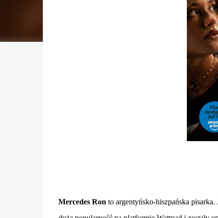
Mercedes Ron
to argentyńsko-hiszpańska pisarka. 
dużą popularność na platformie Wattpad i zostały op