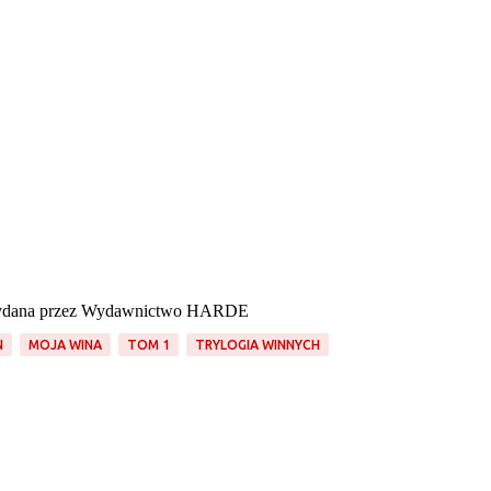
ydana przez Wydawnictwo HARDE
N
MOJA WINA
TOM 1
TRYLOGIA WINNYCH