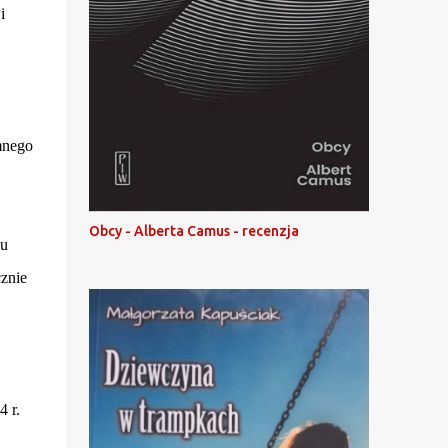
i
omnego
Obcy - Alberta Camus - recenzja
ku
znie
4 r.