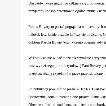
Dla osoby, która nigdy nie zetknęła się z powieścią
przyjemny sposób przedstawia ogólną fabułę książk
Emma Bovary to postać pogrążona w nierealnych marz
miłości, lecz każde uczucie kończy się tragicznie.
doktora Karola Bovary’ego, którego poznała, gdy te
W komiksie nie widać może tak wyraźnie krytyczne
oraz wyrazistego portretu tytułowej Pani Bovary, j
przeprowadzają czytelników przez przedstawione in
Po publikacji powieści w prasie w 1856 r.
Gustave 
Ostatecznie jednak uniewinniono pisarza. Sama ksią
Obecnie ta historia nadal pozostaje jedną z najbardz