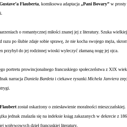
Gustave’a Flauberta
, komiksowa adaptacja
„Pani Bovary”
w prosty 
i.
eniach o romantycznej miłości znanej jej z literatury. Szuka wielkiej
 Od razu po ślubie zdaje sobie sprawę, że nie kocha swojego męża, skr
n przybył do jej rodzinnej wioski wyleczyć złamaną nogę jej ojca.
go portretu prowincjonalnego francuskiego społeczeństwa z XIX wie
ednak narracja
Daniela Bardeta
i ciekawe rysunki
Michela Janviera
zręc
trygi.
Flaubert
został oskarżony o zniesławienie moralności mieszczańskiej.
żka jednak znalazła się na indeksie ksiąg zakazanych w dekrecie z 186
iej wpływowych dzieł francuskiej literatury.