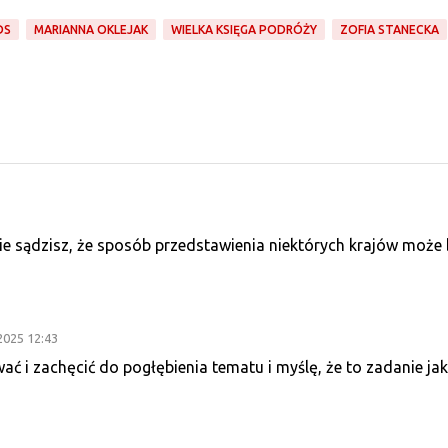
DS
MARIANNA OKLEJAK
WIELKA KSIĘGA PODRÓŻY
ZOFIA STANECKA
nie sądzisz, że sposób przedstawienia niektórych krajów może 
2025 12:43
ać i zachęcić do pogłębienia tematu i myślę, że to zadanie jak