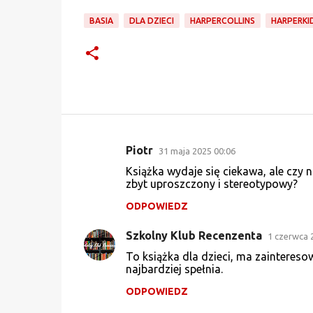
BASIA
DLA DZIECI
HARPERCOLLINS
HARPERKI
Piotr
31 maja 2025 00:06
K
Książka wydaje się ciekawa, ale czy 
o
zbyt uproszczony i stereotypowy?
m
ODPOWIEDZ
e
Szkolny Klub Recenzenta
n
1 czerwca 
t
To książka dla dzieci, ma zainteresow
najbardziej spełnia.
a
ODPOWIEDZ
r