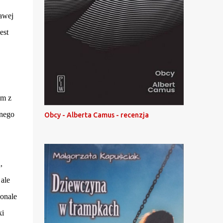
kawej
est
em z
łnego
Obcy - Alberta Camus - recenzja
,
ale
konale
ki