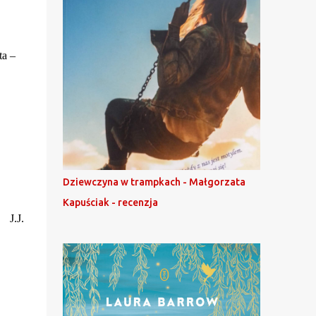
ta –
Dziewczyna w trampkach - Małgorzata
Kapuściak - recenzja
J.J.