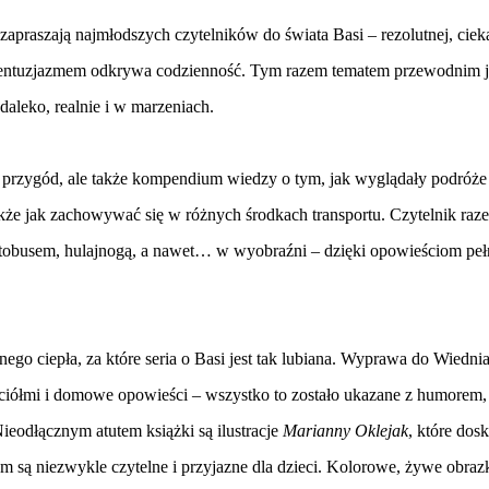
zapraszają najmłodszych czytelników do świata Basi – rezolutnej, cie
ą i entuzjazmem odkrywa codzienność. Tym razem tematem przewodnim j
daleko, realnie i w marzeniach.
r przygód, ale także kompendium wiedzy o tym, jak wyglądały podróże
akże jak zachowywać się w różnych środkach transportu. Czytelnik raz
tobusem, hulajnogą, a nawet… w wyobraźni – dzięki opowieściom pe
nego ciepła, za które seria o Basi jest tak lubiana. Wyprawa do Wiednia
iółmi i domowe opowieści – wszystko to zostało ukazane z humorem, 
Nieodłącznym atutem książki są ilustracje
Marianny Oklejak
, które dos
ym są niezwykle czytelne i przyjazne dla dzieci. Kolorowe, żywe obraz