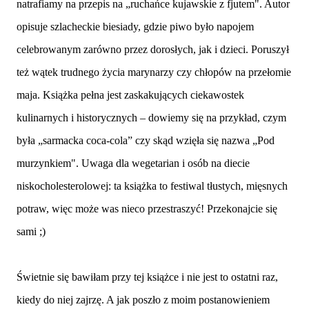
natrafiamy na przepis na „ruchańce kujawskie z fjutem". Autor
opisuje szlacheckie biesiady, gdzie piwo było napojem
celebrowanym zarówno przez dorosłych, jak i dzieci. Poruszył
też wątek trudnego życia marynarzy czy chłopów na przełomie
maja. Książka pełna jest zaskakujących ciekawostek
kulinarnych i historycznych – dowiemy się na przykład, czym
była „sarmacka coca-cola” czy skąd wzięła się nazwa „Pod
murzynkiem". Uwaga dla wegetarian i osób na diecie
niskocholesterolowej: ta książka to festiwal tłustych, mięsnych
potraw, więc może was nieco przestraszyć! Przekonajcie się
sami ;)
Świetnie się bawiłam przy tej książce i nie jest to ostatni raz,
kiedy do niej zajrzę. A jak poszło z moim postanowieniem