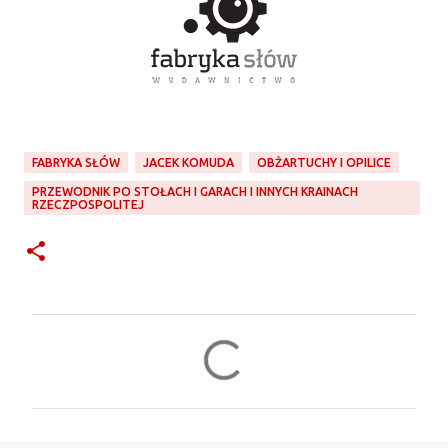
FABRYKA SŁÓW
JACEK KOMUDA
OBŻARTUCHY I OPILICE
PRZEWODNIK PO STOŁACH I GARACH I INNYCH KRAINACH
RZECZPOSPOLITEJ
K
o
m
e