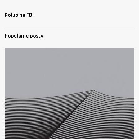
n
t
Polub na FB!
a
r
Popularne posty
z
e