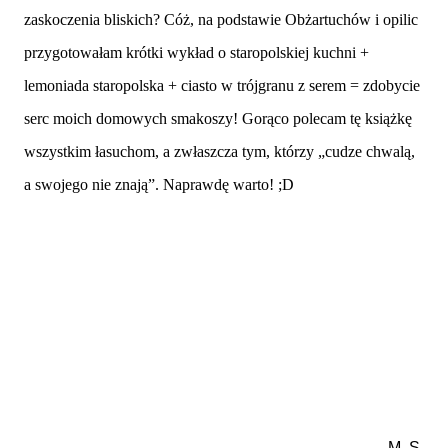
zaskoczenia bliskich? Cóż, na podstawie Obżartuchów i opilic
przygotowałam krótki wykład o staropolskiej kuchni +
lemoniada staropolska + ciasto w trójgranu z serem = zdobycie
serc moich domowych smakoszy! Gorąco polecam tę książkę
wszystkim łasuchom, a zwłaszcza tym, którzy „cudze chwalą,
a swojego nie znają”. Naprawdę warto! ;D
M. S.