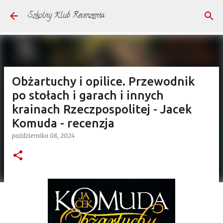
Przejdź do głównej zawartości
Szkolny Klub Recenzenta
Obżartuchy i opilice. Przewodnik
po stołach i garach i innych
krainach Rzeczpospolitej - Jacek
Komuda - recenzja
października 08, 2024