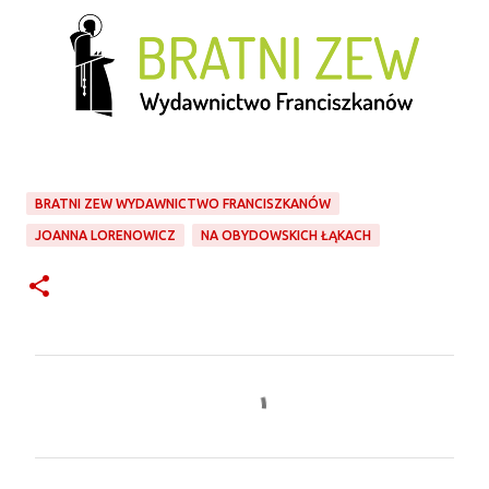
BRATNI ZEW WYDAWNICTWO FRANCISZKANÓW
JOANNA LORENOWICZ
NA OBYDOWSKICH ŁĄKACH
K
o
m
e