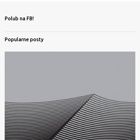
n
t
Polub na FB!
a
r
Popularne posty
z
e