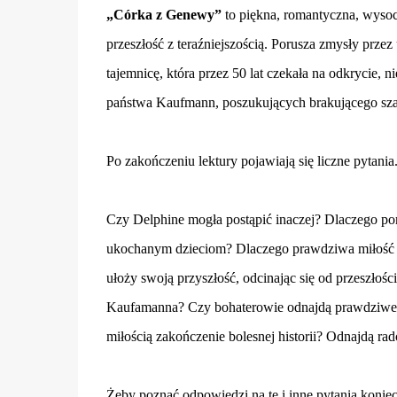
„Córka z Genewy”
to piękna, romantyczna, wysoce
przeszłość z teraźniejszością. Porusza zmysły prze
tajemnicę, która przez 50 lat czekała na odkrycie, ni
państwa Kaufmann, poszukujących brakującego szafi
Po zakończeniu lektury pojawiają się liczne pytania.
Czy Delphine mogła postąpić inaczej? Dlaczego po
ukochanym dzieciom? Dlaczego prawdziwa miłość m
ułoży swoją przyszłość, odcinając się od przeszłoś
Kaufamanna? Czy bohaterowie odnajdą prawdziwe „j
miłością zakończenie bolesnej historii? Odnajdą rado
Żeby poznać odpowiedzi na te i inne pytania konie