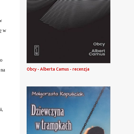
w
lę w
do
Obcy - Alberta Camus - recenzja
 na
i,