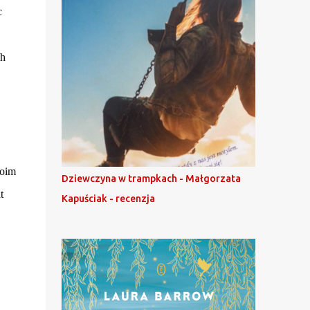
c
ch
woim
Dziewczyna w trampkach - Małgorzata
t
Kapuściak - recenzja