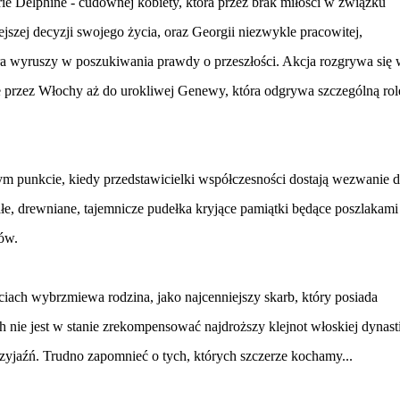
rie Delphine - cudownej kobiety, która przez brak miłości w związku
jszej decyzji swojego życia, oraz Georgii niezwykle pracowitej,
ra wyruszy w poszukiwania prawdy o przeszłości. Akcja rozgrywa się 
e przez Włochy aż do urokliwej Genewy, która odgrywa szczególną ro
ym punkcie, kiedy przedstawicielki współczesności dostają wezwanie 
łe, drewniane, tajemnicze pudełka kryjące pamiątki będące poszlakami
ów.
iach wybrzmiewa rodzina, jako najcenniejszy skarb, który posiada
ch nie jest w stanie zrekompensować najdroższy klejnot włoskiej dynasti
yjaźń. Trudno zapomnieć o tych, których szczerze kochamy...