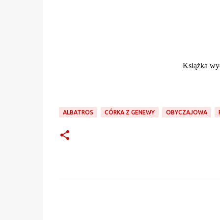
Książka wy
ALBATROS
CÓRKA Z GENEWY
OBYCZAJOWA
K
o