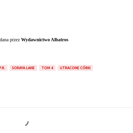
dana przez
Wydawnictwo Albatros
P.R.
SORAYA LANE
TOM 4
UTRACONE CÓRKI