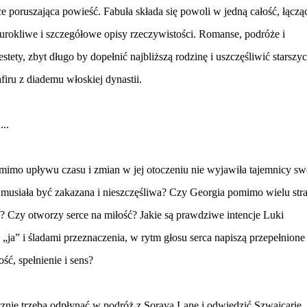
 poruszająca powieść. Fabuła składa się powoli w jedną całość, łączą
z urokliwe i szczegółowe opisy rzeczywistości. Romanse, podróże i
estety, zbyt długo by dopełnić najbliższą rodzinę i uszczęśliwić starszy
ru z diademu włoskiej dynastii.
...
mimo upływu czasu i zmian w jej otoczeniu nie wyjawiła tajemnicy s
usiała być zakazana i nieszczęśliwa? Czy Georgia pomimo wielu stra
ci? Czy otworzy serce na miłość? Jakie są prawdziwe intencje Luki
a” i śladami przeznaczenia, w rytm głosu serca napiszą przepełnione
ść, spełnienie i sens?
cznie trzeba odpłynąć w podróż z Sorayą Lane i odwiedzić Szwajcarię.