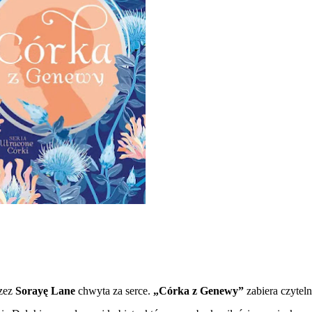
zez
Sorayę Lane
chwyta za serce.
„Córka z Genewy”
zabiera czytel