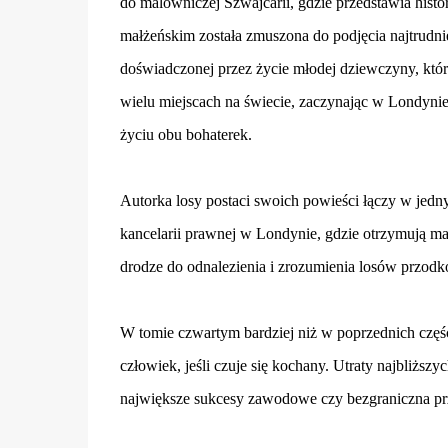
do malowniczej Szwajcarii, gdzie przedstawia histo
małżeńskim została zmuszona do podjęcia najtrudnie
doświadczonej przez życie młodej dziewczyny, któ
wielu miejscach na świecie, zaczynając w Londyni
życiu obu bohaterek.
Autorka losy postaci swoich powieści łączy w jedn
kancelarii prawnej w Londynie, gdzie otrzymują ma
drodze do odnalezienia i zrozumienia losów przodk
W tomie czwartym bardziej niż w poprzednich częśc
człowiek, jeśli czuje się kochany. Utraty najbliższy
największe sukcesy zawodowe czy bezgraniczna prz