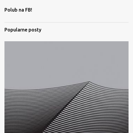
t
Polub na FB!
a
r
Popularne posty
z
e