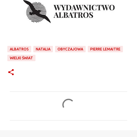
ALBATROS
NATALIA
OBYCZAJOWA
PIERRE LEMAITRE
WIELKI ŚWIAT
K
o
m
e
n