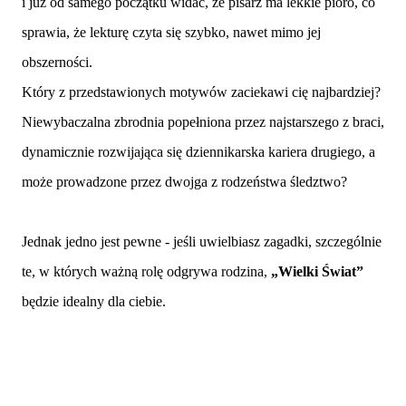
i już od samego początku widać, że pisarz ma lekkie pióro, co
sprawia, że lekturę czyta się szybko, nawet mimo jej
obszerności.
Który z przedstawionych motywów zaciekawi cię najbardziej?
Niewybaczalna zbrodnia popełniona przez najstarszego z braci,
dynamicznie rozwijająca się dziennikarska kariera drugiego, a
może prowadzone przez dwojga z rodzeństwa śledztwo?
Jednak jedno jest pewne - jeśli uwielbiasz zagadki, szczególnie
te, w których ważną rolę odgrywa rodzina,
„Wielki Świat”
będzie idealny dla ciebie.