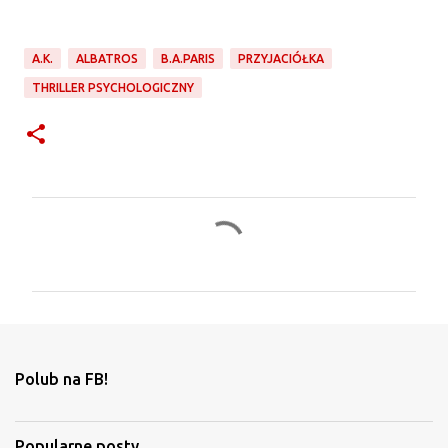
A.K.
ALBATROS
B.A.PARIS
PRZYJACIÓŁKA
THRILLER PSYCHOLOGICZNY
K
o
m
e
n
t
Polub na FB!
a
r
Popularne posty