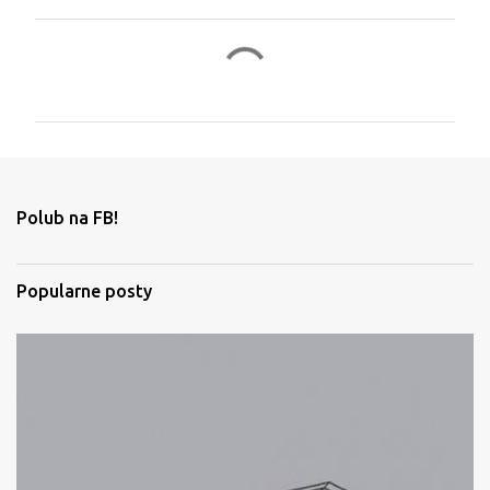
K
o
m
e
n
t
Polub na FB!
a
r
Popularne posty
z
e