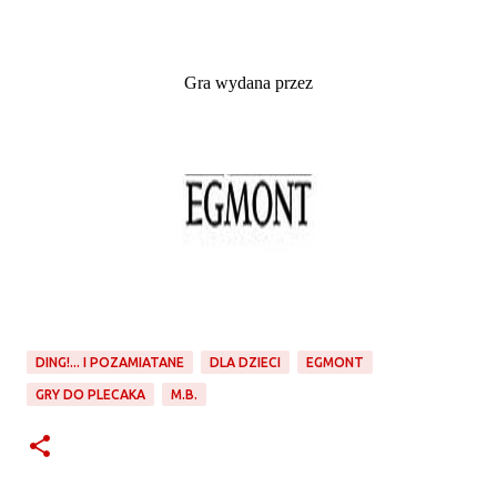
Gra wydana przez
DING!... I POZAMIATANE
DLA DZIECI
EGMONT
GRY DO PLECAKA
M.B.