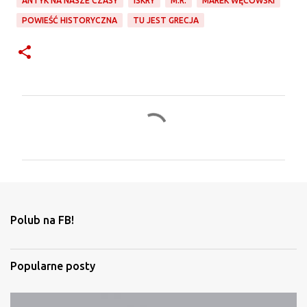
ANTYK NA NASZE CZASY
ISKRY
M.R.
MAREK WĘCOWSKI
POWIEŚĆ HISTORYCZNA
TU JEST GRECJA
K
o
m
e
n
t
Polub na FB!
a
r
Popularne posty
z
e