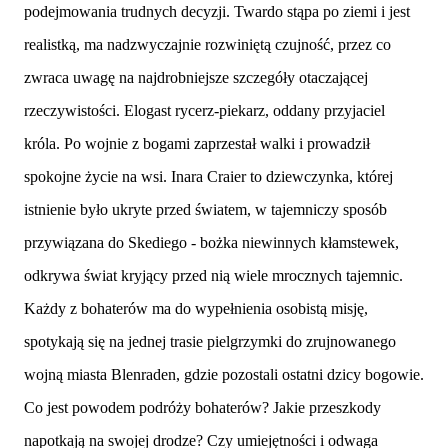
podejmowania trudnych decyzji. Twardo stąpa po ziemi i jest
realistką, ma nadzwyczajnie rozwiniętą czujność, przez co
zwraca uwagę na najdrobniejsze szczegóły otaczającej
rzeczywistości. Elogast rycerz-piekarz, oddany przyjaciel
króla. Po wojnie z bogami zaprzestał walki i prowadził
spokojne życie na wsi. Inara Craier to dziewczynka, której
istnienie było ukryte przed światem, w tajemniczy sposób
przywiązana do Skediego - bożka niewinnych kłamstewek,
odkrywa świat kryjący przed nią wiele mrocznych tajemnic.
Każdy z bohaterów ma do wypełnienia osobistą misję,
spotykają się na jednej trasie pielgrzymki do zrujnowanego
wojną miasta Blenraden, gdzie pozostali ostatni dzicy bogowie.
Co jest powodem podróży bohaterów? Jakie przeszkody
napotkają na swojej drodze? Czy umiejętności i odwaga