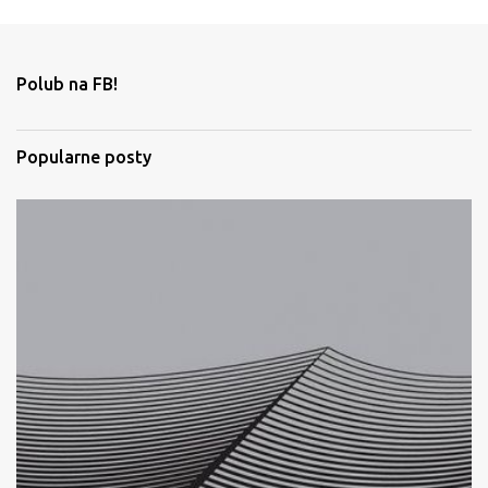
e
n
t
Polub na FB!
a
r
Popularne posty
z
e