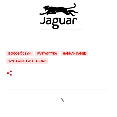
BOGOBÓCZYNI
FANTASTYKA
HANNAH KANER
WYDAWNICTWO JAGUAR
K
o
m