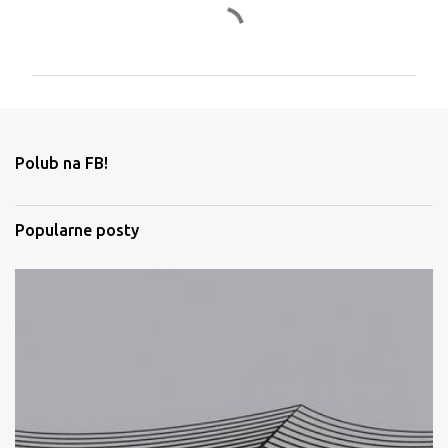
K
o
m
e
n
t
Polub na FB!
a
r
Popularne posty
z
e