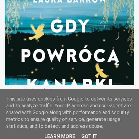
Gdy powrócą kanarki - Laura Barrow - recenzja
This site uses cookies from Google to deliver its services
and to analyze traffic. Your IP address and user-agent are
shared with Google along with performance and security
metrics to ensure quality of service, generate usage
Obsługiwane przez usługę Blogger
statistics, and to detect and address abuse.
SKR Bydgoszcz © 2012-2025
LEARN MORE
GOT IT