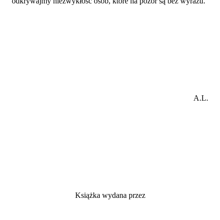
odkrywajmy niezwykłość osób, które na pozór są bez wyrazu.
A.L.
Książka wydana przez