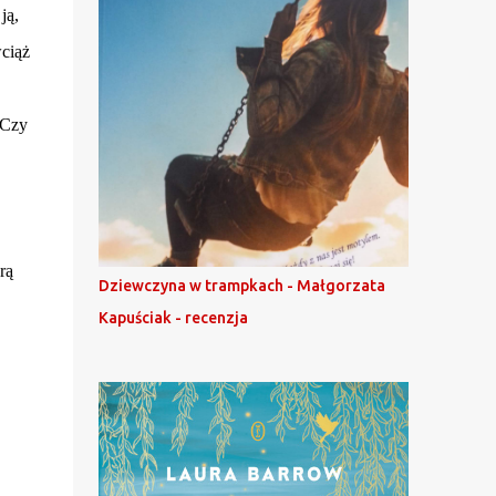
ją,
ciąż
 Czy
rą
Dziewczyna w trampkach - Małgorzata
Kapuściak - recenzja