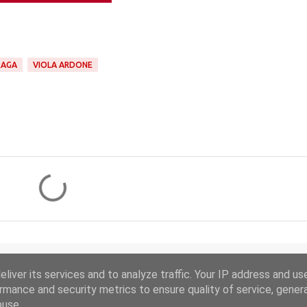
RAGA
VIOLA ARDONE
liver its services and to analyze traffic. Your IP address and us
Obsługiwane przez usługę Blogger
rmance and security metrics to ensure quality of service, gene
buse.