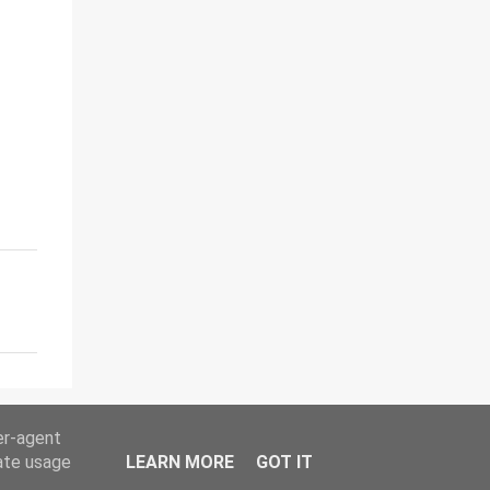
er-agent
rate usage
LEARN MORE
GOT IT