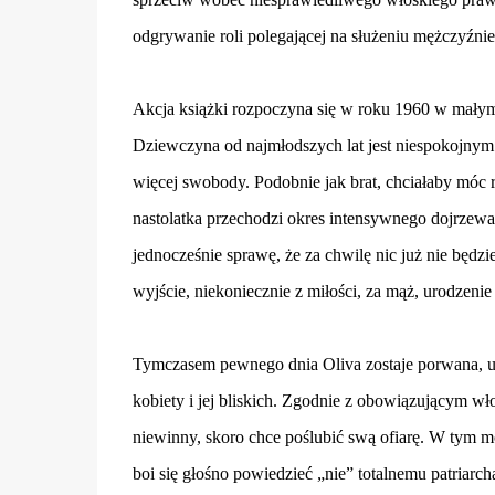
odgrywanie roli polegającej na służeniu mężczyźni
Akcja książki rozpoczyna się w roku 1960 w małym m
Dziewczyna od najmłodszych lat jest niespokojnym d
więcej swobody. Podobnie jak brat, chciałaby móc r
nastolatka przechodzi okres intensywnego dojrzewan
jednocześnie sprawę, że za chwilę nic już nie będzi
wyjście, niekoniecznie z miłości, za mąż, urodzenie 
Tymczasem pewnego dnia Oliva zostaje porwana, uw
kobiety i jej bliskich. Zgodnie z obowiązującym w
niewinny, skoro chce poślubić swą ofiarę. W tym m
boi się głośno powiedzieć „nie” totalnemu patriar