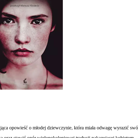
ająca opowieść o młodej dziewczynie, która miała odwagę wyrazić swó
 oraz stawić opór wielopokoleniowej tradycji nakazującej kobietom