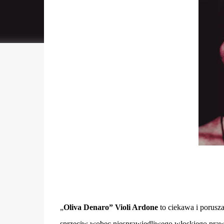
„
Oliva Denaro” Violi Ardone
to ciekawa i porusz
sprzeciw wobec niesprawiedliwego włoskiego prawa