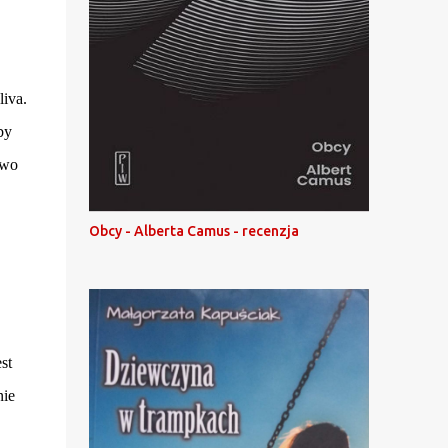
liva.
by
owo
Obcy - Alberta Camus - recenzja
st
nie