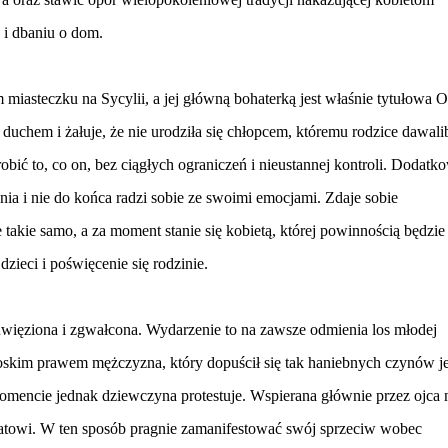
e i dbaniu o dom.
iasteczku na Sycylii, a jej główną bohaterką jest właśnie tytułowa O
uchem i żałuje, że nie urodziła się chłopcem, któremu rodzice dawali
obić to, co on, bez ciągłych ograniczeń i nieustannej kontroli. Dodatk
ia i nie do końca radzi sobie ze swoimi emocjami. Zdaje sobie
e takie samo, a za moment stanie się kobietą, której powinnością będzie
dzieci i poświęcenie się rodzinie.
ięziona i zgwałcona. Wydarzenie to na zawsze odmienia los młodej
łoskim prawem mężczyzna, który dopuścił się tak haniebnych czynów je
omencie jednak dziewczyna protestuje. Wspierana głównie przez ojca 
chatowi. W ten sposób pragnie zamanifestować swój sprzeciw wobec