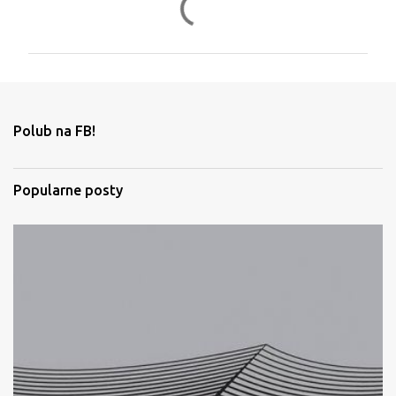
o
m
e
n
t
Polub na FB!
a
r
Popularne posty
z
e