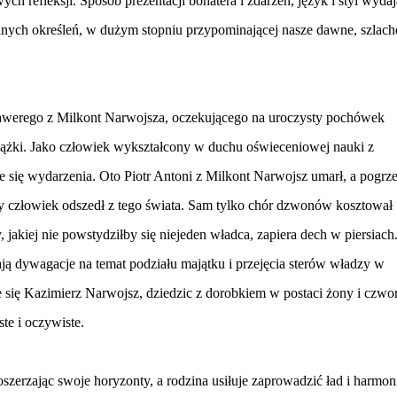
h refleksji. Sposób prezentacji bohatera i zdarzeń, język i styl wydaj
lnych określeń, w dużym stopniu przypominającej nasze dawne, szlach
sawerego z Milkont Narwojsza, oczekującego na uroczysty pochówek
siążki. Jako człowiek wykształcony w duchu oświeceniowej nauki z
ce się wydarzenia. Oto Piotr Antoni z Milkont Narwojsz umarł, a pogrz
 człowiek odszedł z tego świata. Sam tylko chór dzwonów kosztował
 jakiej nie powstydziłby się niejeden władca, zapiera dech w piersiach
ją dywagacje na temat podziału majątku i przejęcia sterów władzy w
się Kazimierz Narwojsz, dziedzic z dorobkiem w postaci żony i czwo
ste i oczywiste.
zerzając swoje horyzonty, a rodzina usiłuje zaprowadzić ład i harmon