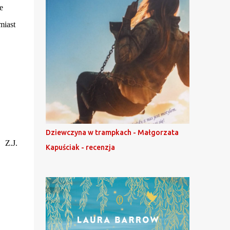
e
miast
Dziewczyna w trampkach - Małgorzata
Z.J.
Kapuściak - recenzja