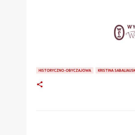
HISTORYCZNO-OBYCZAJOWA
KRISTINA SABALIAUS
K
o