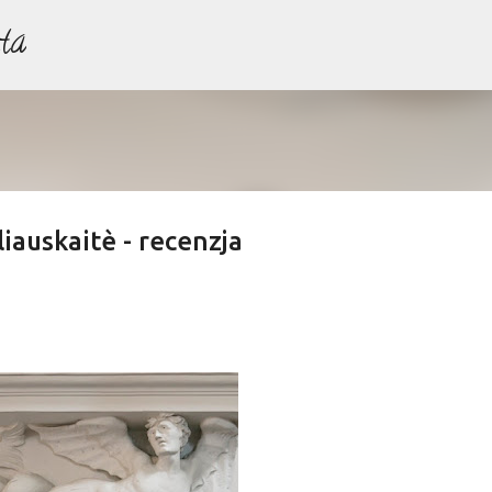
ta
Przejdź do głównej zawartości
liauskaitè - recenzja