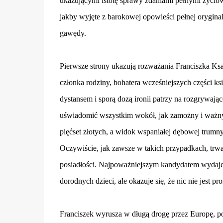
ukazującymi istotę sprawy zdaniami pełnymi życiowyc
jakby wyjęte z barokowej opowieści pełnej orygina
gawędy.
Pierwsze strony ukazują rozważania Franciszka K
członka rodziny, bohatera wcześniejszych części k
dystansem i sporą dozą ironii patrzy na rozgrywają
uświadomić wszystkim wokół, jak zamożny i ważny
pięćset złotych, a widok wspaniałej dębowej trumny,
Oczywiście, jak zawsze w takich przypadkach, trwa
posiadłości. Najpoważniejszym kandydatem wydaje 
dorodnych dzieci, ale okazuje się, że nic nie jest pro
Franciszek wyrusza w długą drogę przez Europę, pos