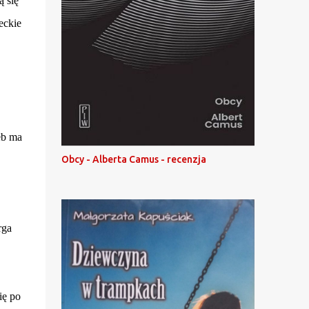
ą się
eckie
eb ma
Obcy - Alberta Camus - recenzja
.
rga
ię po