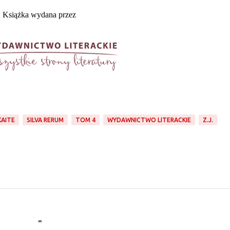
Książka wydana przez
KAITE
SILVA RERUM
TOM 4
WYDAWNICTWO LITERACKIE
Z.J.