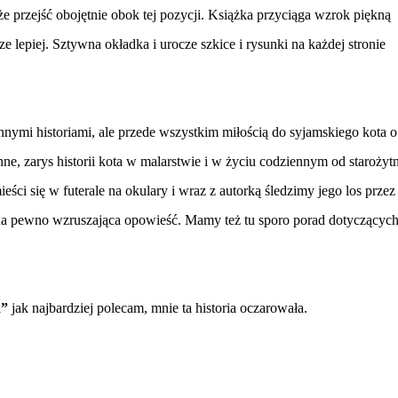
e przejść obojętnie obok tej pozycji. Książka przyciąga wzrok piękną
cze lepiej. Sztywna okładka i urocze szkice i rysunki na każdej stronie
innymi historiami, ale przede wszystkim miłością do syjamskiego kota o
ne, zarys historii kota w malarstwie i w życiu codziennym od starożyt
ści się w futerale na okulary i wraz z autorką śledzimy jego los przez
o na pewno wzruszająca opowieść. Mamy też tu sporo porad dotyczącyc
a”
jak najbardziej polecam, mnie ta historia oczarowała.