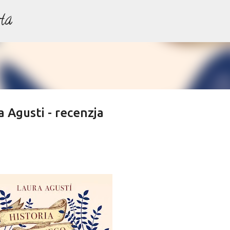
ta
Przejdź do głównej zawartości
 Agusti - recenzja