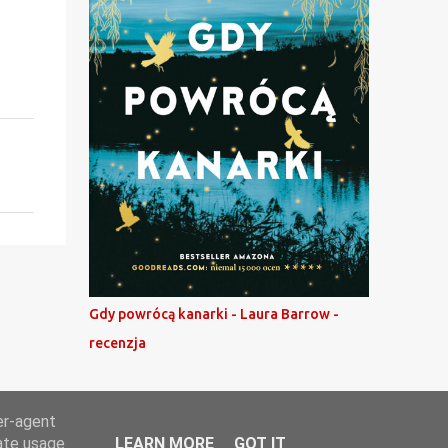
Gdy powrócą kanarki - Laura Barrow -
recenzja
er-agent
rate usage
LEARN MORE
GOT IT