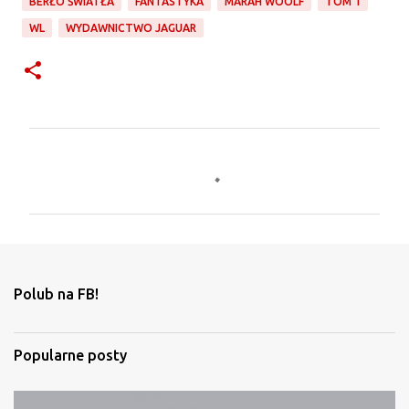
BERŁO ŚWIATŁA
FANTASTYKA
MARAH WOOLF
TOM 1
WL
WYDAWNICTWO JAGUAR
K
o
m
e
n
t
Polub na FB!
a
r
Popularne posty
z
e