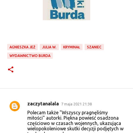
AGNIESZKA JEŻ
JULIA W.
KRYMINAŁ
SZANIEC
WYDAWNICTWO BURDA
zaczytanalala
7 maja 2021 21:38
K
Polecam także "Wszyscy pragnęliśmy
o
miłości" autorki. Piękna powieść osadzona
częściowo w czasach wojennych, ukazująca
m
wielopokoleniowe skutki decyzji podjętych w
e