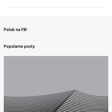
m
e
n
t
Polub na FB!
a
r
Popularne posty
z
e