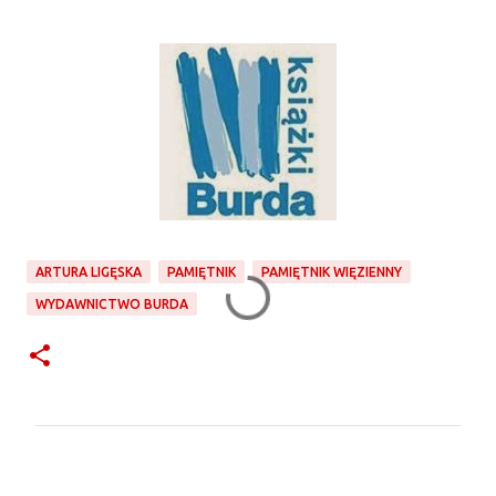
ARTURA LIGĘSKA
PAMIĘTNIK
PAMIĘTNIK WIĘZIENNY
WYDAWNICTWO BURDA
K
o