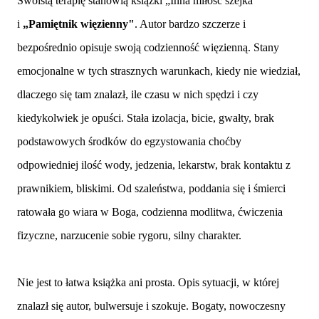
Swoistą terapię stanowią książki „Inna miłość szejka"
i
„Pamiętnik więzienny"
. Autor bardzo szczerze i
bezpośrednio opisuje swoją codzienność więzienną. Stany
emocjonalne w tych strasznych warunkach, kiedy nie wiedział,
dlaczego się tam znalazł, ile czasu w nich spędzi i czy
kiedykolwiek je opuści. Stała izolacja, bicie, gwałty, brak
podstawowych środków do egzystowania choćby
odpowiedniej ilość wody, jedzenia, lekarstw, brak kontaktu z
prawnikiem, bliskimi. Od szaleństwa, poddania się i śmierci
ratowała go wiara w Boga, codzienna modlitwa, ćwiczenia
fizyczne, narzucenie sobie rygoru, silny charakter.
Nie jest to łatwa książka ani prosta. Opis sytuacji, w której
znalazł się autor, bulwersuje i szokuje. Bogaty, nowoczesny