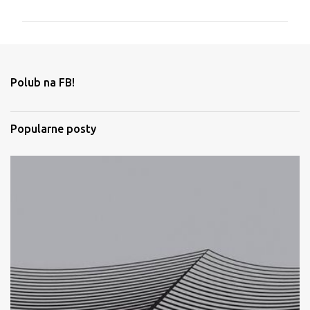
m
e
n
t
Polub na FB!
a
r
Popularne posty
z
e