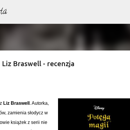
ta
Przejdź do głównej zawartości
Liz Braswell - recenzja
ez
Liz Braswell
. Autorka,
mów, zamienia słodycz w
wie książek z serii nie