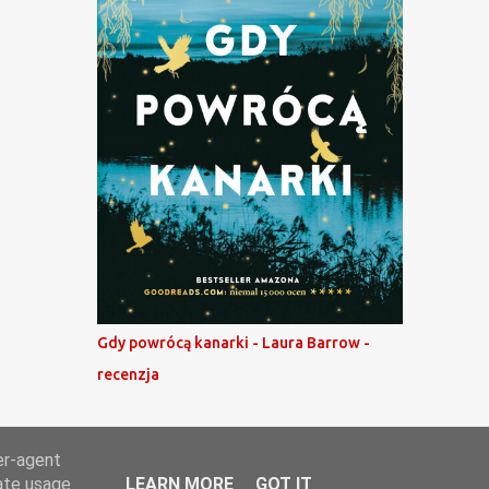
Gdy powrócą kanarki - Laura Barrow -
recenzja
er-agent
rate usage
LEARN MORE
GOT IT