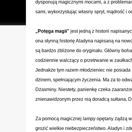
dysponują magicznymi mocami, a z problemam
sami, wykorzystując własny spryt, mądrość i 
„Potęga magii
”
jest jedną z historii napisany
ona słynną historię Aladyna napisaną na no
są bardzo zbliżone do oryginału. Główny bohat
codziennie walczący o przetrwanie w zaułka
Jednakże tym razem młodzieniec nie posiada
dżinem, spełniającym życzenia. Ma za to odwa
Dżasminy. Niestety, panienkę czeka zaaranż
znienawidzonym przez nią doradcą sułtana, D
Za pomocą magicznej lampy opętany żądzą wł
grozić wielkie niebezpieczeństwo. Aladyn i 