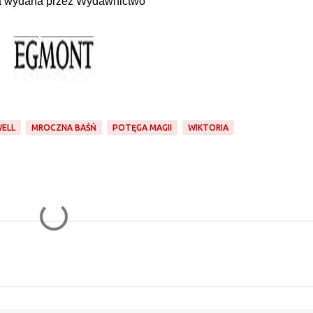
a wydana przez Wydawnictwo
WELL
MROCZNA BAŚŃ
POTĘGA MAGII
WIKTORIA