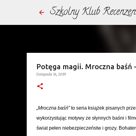
Szkolny Klub Recenzen
Potęga magii. Mroczna baśń - 
listopada 14, 2019
„Mroczna baśń”
to seria książek pisanych prz
wykorzystując motywy ze słynnych baśni i fil
świat pełen niebezpieczeństw i grozy. Bohatero