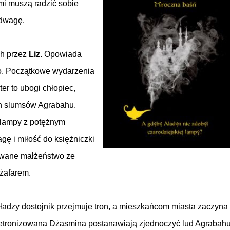
i muszą radzić sobie
odwagę.
ch przez
Liz
. Opowiada
wo. Początkowe wydarzenia
er to ubogi chłopiec,
ch slumsów Agrabahu.
 lampy z potężnym
gę i miłość do księżniczki
owane małżeństwo ze
żafarem.
adzy dostojnik przejmuje tron, a mieszkańcom miasta zaczyna
zdetronizowana Dżasmina postanawiają zjednoczyć lud Agrabahu