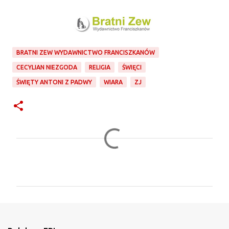
BRATNI ZEW WYDAWNICTWO FRANCISZKANÓW
CECYLIAN NIEZGODA
RELIGIA
ŚWIĘCI
ŚWIĘTY ANTONI Z PADWY
WIARA
ZJ
K
o
m
e
n
t