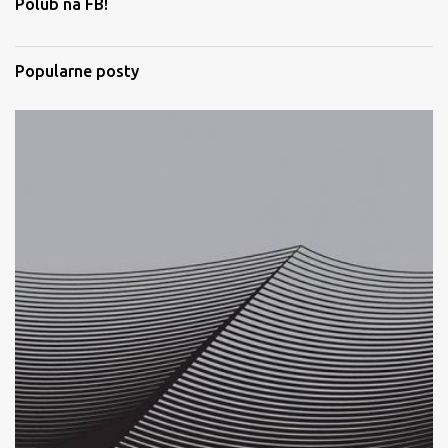
Polub na FB!
a
r
Popularne posty
z
e