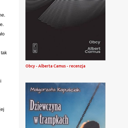
ne.
e.
ało
 tak
Obcy - Alberta Camus - recenzja
i
ej