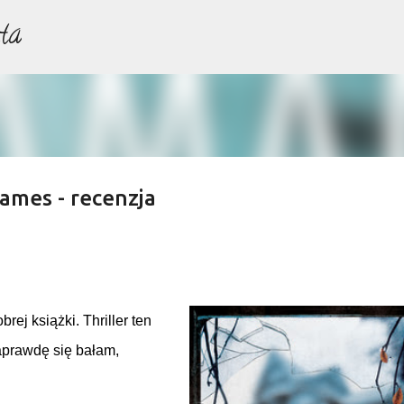
ta
Przejdź do głównej zawartości
ames - recenzja
ej książki. Thriller ten
aprawdę się bałam,