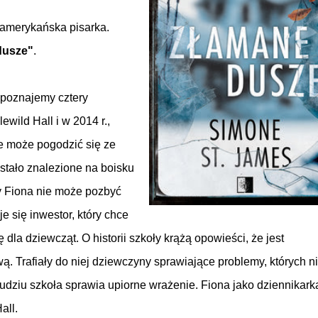
 amerykańska pisarka.
dusze"
.
 poznajemy cztery
lewild Hall i w 2014 r.,
ie może pogodzić się ze
 zostało znalezione na boisku
y Fiona nie może pozbyć
je się inwestor, który chce
la dziewcząt. O historii szkoły krążą opowieści, że jest
ą. Trafiały do niej dziewczyny sprawiające problemy, których ni
dludziu szkoła sprawia upiorne wrażenie. Fiona jako dziennikark
all.