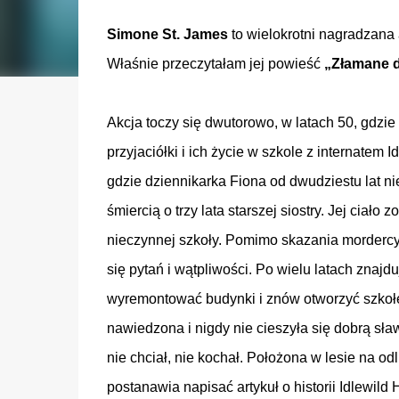
Simone St. James
to wielokrotni nagradzana
Właśnie przeczytałam jej powieść
„Złamane 
Akcja toczy się dwutorowo, w latach 50, gdzie
przyjaciółki i ich życie w szkole z internatem Id
gdzie dziennikarka Fiona od dwudziestu lat n
śmiercią o trzy lata starszej siostry. Jej ciało
nieczynnej szkoły. Pomimo skazania morderc
się pytań i wątpliwości. Po wielu latach znajdu
wyremontować budynki i znów otworzyć szkołę d
nawiedzona i nigdy nie cieszyła się dobrą sław
nie chciał, nie kochał. Położona w lesie na o
postanawia napisać artykuł o historii Idlewild H