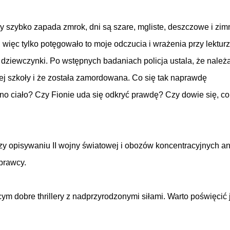
dy szybko zapada zmrok, dni są szare, mgliste, deszczowe i zim
ięc tylko potęgowało to moje odczucia i wrażenia przy lekturz
 dziewczynki. Po wstępnych badaniach policja ustala, że należ
ej szkoły i że została zamordowana. Co się tak naprawdę
ono ciało? Czy Fionie uda się odkryć prawdę? Czy dowie się, co
przy opisywaniu II wojny światowej i obozów koncentracyjnych an
sprawcy.
m dobre thrillery z nadprzyrodzonymi siłami. Warto poświęcić j