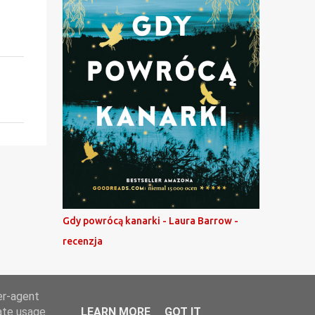
Gdy powrócą kanarki - Laura Barrow -
recenzja
er-agent
rate usage
LEARN MORE
GOT IT