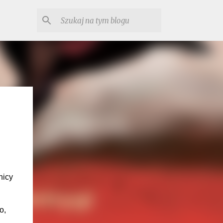
nicy
o,