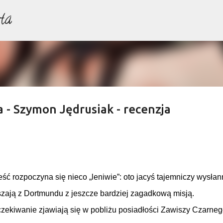
ta
Przejdź do głównej zawartości
 - Szymon Jędrusiak - recenzja
ść rozpoczyna się nieco „leniwie”: oto jacyś tajemniczy wysłan
zają z Dortmundu z jeszcze bardziej zagadkową misją.
zekiwanie zjawiają się w pobliżu posiadłości Zawiszy Czarneg