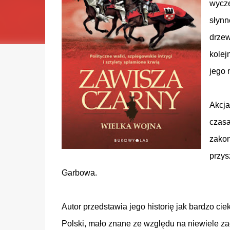
wycze
słynn
drzew
kolej
jego 
Akcja
czasa
zakon
przys
Garbowa.
Autor przedstawia jego historię jak bardzo ci
Polski, mało znane ze względu na niewiele z