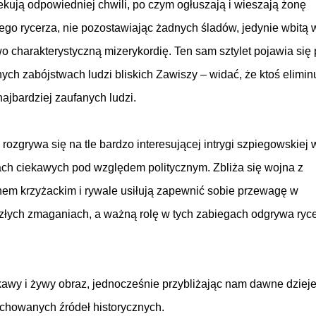
kują odpowiedniej chwili, po czym ogłuszają i wieszają żonę
ego rycerza, nie pozostawiając żadnych śladów, jedynie wbitą 
o charakterystyczną mizerykordię. Ten sam sztylet pojawia się 
nych zabójstwach ludzi bliskich Zawiszy – widać, że ktoś elimin
najbardziej zaufanych ludzi.
 rozgrywa się na tle bardzo interesującej intrygi szpiegowskiej 
ch ciekawych pod względem politycznym. Zbliża się wojna z
em krzyżackim i rywale usiłują zapewnić sobie przewagę w
złych zmaganiach, a ważną rolę w tych zabiegach odgrywa ryce
ekawy i żywy obraz, jednocześnie przybliżając nam dawne dziej
achowanych źródeł historycznych.