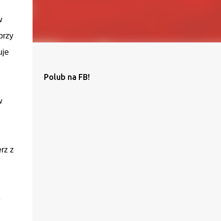
w
przy
uje
Polub na FB!
w
rz z
e