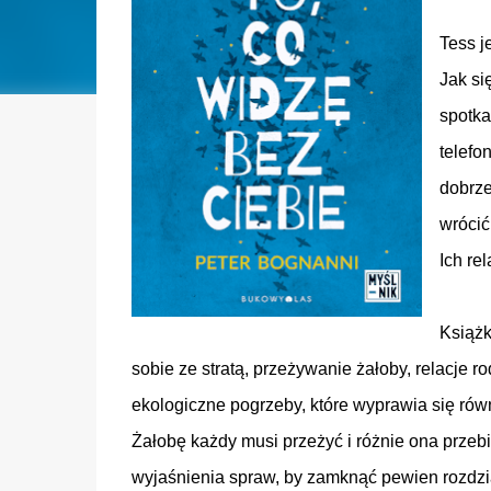
Tess j
Jak si
spotka
telefo
dobrze
wrócić
Ich re
Książk
sobie ze stratą, przeżywanie żałoby, relacje 
ekologiczne pogrzeby, które wyprawia się rów
Żałobę każdy musi przeżyć i różnie ona prze
wyjaśnienia spraw, by zamknąć pewien rozdzia