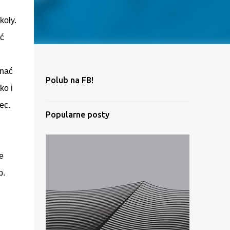
koły.
oć
znać
Polub na FB!
ko i
ec.
Popularne posty
e
p.