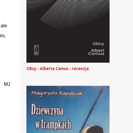
 ale
ss,
Obcy - Alberta Camus - recenzja
MJ