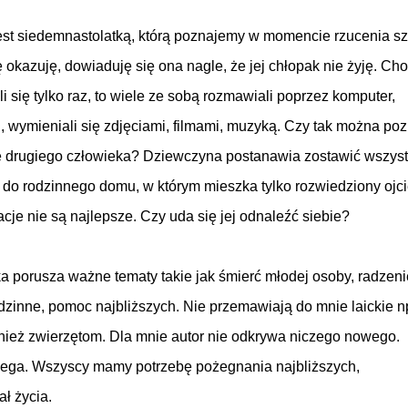
est siedemnastolatką, którą poznajemy w momencie rzucenia sz
ę okazuję, dowiaduję się ona nagle, że jej chłopak nie żyję. Ch
li się tylko raz, to wiele ze sobą rozmawiali poprzez komputer,
n, wymieniali się zdjęciami, filmami, muzyką. Czy tak można po
 drugiego człowieka? Dziewczyna postanawia zostawić wszyst
 do rodzinnego domu, w którym mieszka tylko rozwiedziony ojci
lacje nie są najlepsze. Czy uda się jej odnaleźć siebie?
a porusza ważne tematy takie jak śmierć młodej osoby, radzeni
rodzinne, pomoc najbliższych. Nie przemawiają do mnie laickie n
nież zwierzętom. Dla mnie autor nie odkrywa niczego nowego.
biega. Wszyscy mamy potrzebę pożegnania najbliższych,
ł życia.