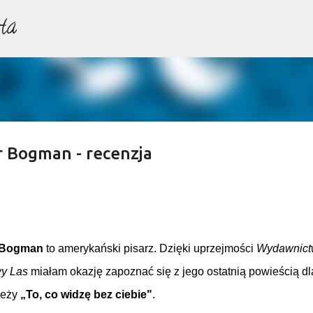
ta
Przejdź do głównej zawartości
er Bogman - recenzja
 Bogman
to amerykański pisarz. Dzięki uprzejmości
Wydawnict
y Las
miałam okazję zapoznać się z jego ostatnią powieścią dl
ieży
„To, co widzę bez ciebie"
.