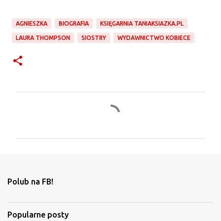
AGNIESZKA
BIOGRAFIA
KSIĘGARNIA TANIAKSIAZKA.PL
LAURA THOMPSON
SIOSTRY
WYDAWNICTWO KOBIECE
K
o
m
e
n
t
Polub na FB!
a
r
Popularne posty
z