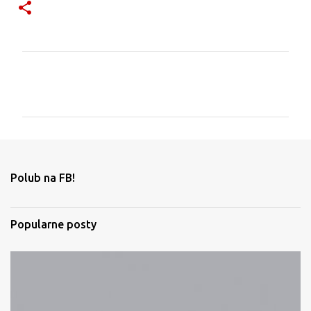
K
o
m
e
n
t
Polub na FB!
a
r
Popularne posty
z
e