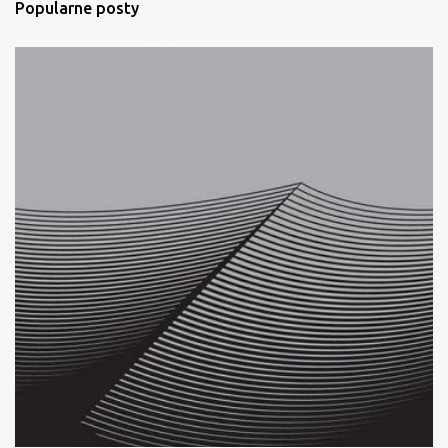
Popularne posty
z
e