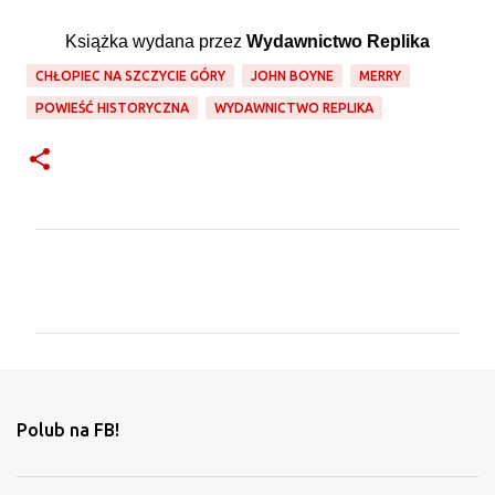
Książka wydana przez
Wydawnictwo Replika
CHŁOPIEC NA SZCZYCIE GÓRY
JOHN BOYNE
MERRY
POWIEŚĆ HISTORYCZNA
WYDAWNICTWO REPLIKA
K
o
m
e
n
t
Polub na FB!
a
r