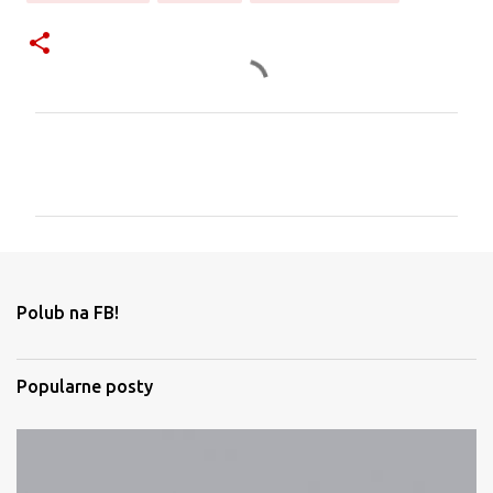
K
o
m
e
n
t
Polub na FB!
a
r
Popularne posty
z
e