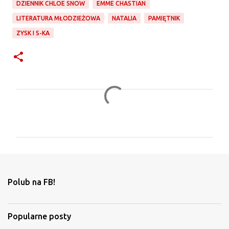
DZIENNIK CHLOE SNOW
EMME CHASTIAN
LITERATURA MŁODZIEŻOWA
NATALIA
PAMIĘTNIK
ZYSK I S-KA
K
o
m
e
n
t
Polub na FB!
a
r
Popularne posty
z