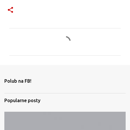
K
o
m
e
n
t
Polub na FB!
a
r
Popularne posty
z
e