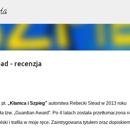
ta
Przejdź do głównej zawartości
ad - recenzja
 pt.
„Kłamca i Szpieg”
autorstwa Rebecki Stead w 2013 roku
ła tzw. „Guardian Award”. Po 4 latach została przetłumaczona n
lski i trafiła w moje ręce. Zaintrygowana tytułem oraz dopiskiem