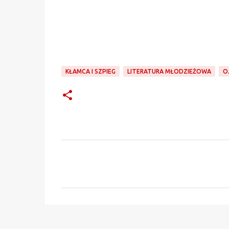
KŁAMCA I SZPIEG
LITERATURA MŁODZIEŻOWA
O.
K
o
m
e
n
t