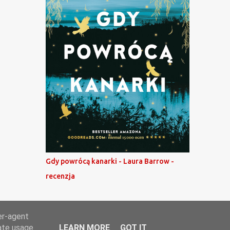
Gdy powrócą kanarki - Laura Barrow -
recenzja
er-agent
rate usage
LEARN MORE
GOT IT