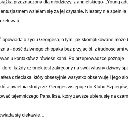
książka przeznaczona dla młodzieży, z angielskiego- „Young adul
 entuzjazmem wzięłam się za jej czytanie. Niestety nie spełniła
czekiwań.
 opowiada o życiu Georgesa, o tym, jak skomplikowane może 
cznia - dość dziwnego chłopaka bez przyjaciół, z trudnościami 
waniu kontaktów z rówieśnikami. Po przeprowadzce poznaje
, której każdy członek jest zakręcony na swój własny dziwny s
Safera dzieciaka, który obsesyjnie wszystko obserwuję i jego sio
która uwielbia słodycze. Georges wstępuje do Klubu Szpiegów,
cować tajemniczego Pana Iksa, który zawsze ubiera się na czarn
powiada się ciekawie…