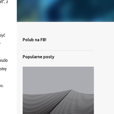
t”, z
być
Polub na FB!
w
Popularne posty
posób
strę
o.