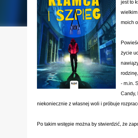
jest to 
wielkim
moich o
Powieść
życie u
nawiązy
rodzinę
- m.in. 
Candy, 
niekoniecznie z własnej woli i próbuje rozpra
Po takim wstępie można by stwierdzić, że za