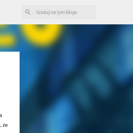
a
, że