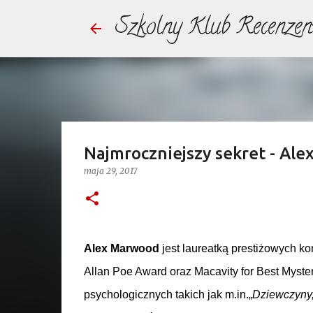
Szkolny Klub Recenzen
Najmroczniejszy sekret - Ale
maja 29, 2017
Alex Marwood
jest
laureatką prestiżowych ko
Allan Poe Award oraz Macavity for Best Myster
psychologicznych takich jak m.in.
„
Dziewczyny, 