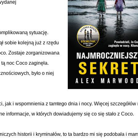
wydanej
omplikowaną sytuację.
ął sobie kolejną już z rzędu
Coco. Zostaje zorganizowana
W tą noc Coco zaginęła.
znościowych, było o niej
ści, jak i wspomnienia z tamtego dnia i nocy. Więcej szczegółów 
e informacje, w których dowiadujemy się co się stało z Coco.
iczych historii i kryminałów, to ta bardzo mi się podobała i ma