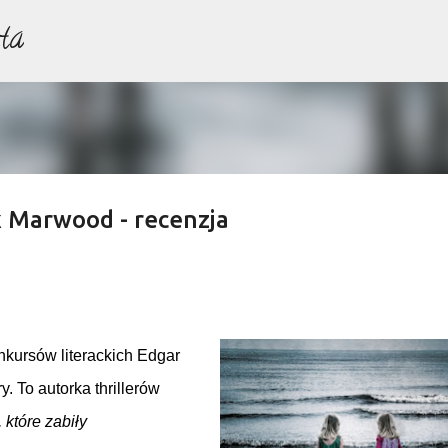
ta
Przejdź do głównej zawartości
x Marwood - recenzja
nkursów literackich Edgar
y. To autorka
thrillerów
które zabiły