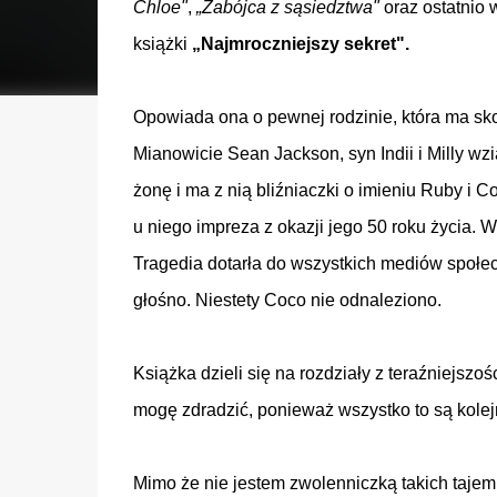
Chloe"
,
„
Zabójca z sąsiedztwa"
oraz ostatnio 
książki
„
Najmroczniejszy sekret".
Opowiada ona o pewnej rodzinie, która ma sk
Mianowicie Sean Jackson, syn Indii i Milly wzi
żonę i ma z nią bliźniaczki o imieniu Ruby i 
u niego impreza z okazji jego 50 roku życia. 
Tragedia dotarła do wszystkich mediów społec
głośno. Niestety Coco nie odnaleziono.
Książka dzieli się na rozdziały z teraźniejszo
mogę zdradzić, ponieważ wszystko to są kolejn
Mimo że nie jestem zwolenniczką takich tajemn