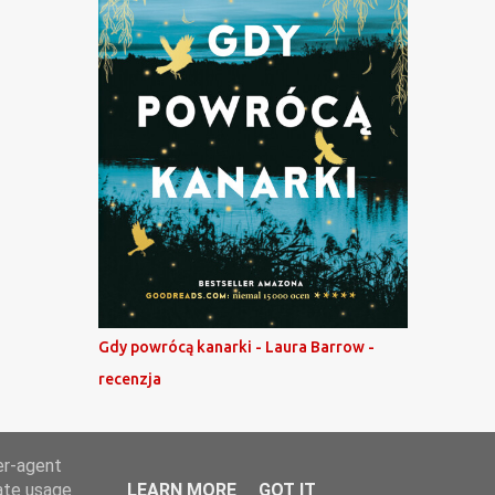
Gdy powrócą kanarki - Laura Barrow -
recenzja
er-agent
rate usage
LEARN MORE
GOT IT