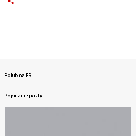
K
o
m
e
n
t
Polub na FB!
a
r
Popularne posty
z
e