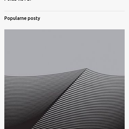
a
r
Popularne posty
z
e