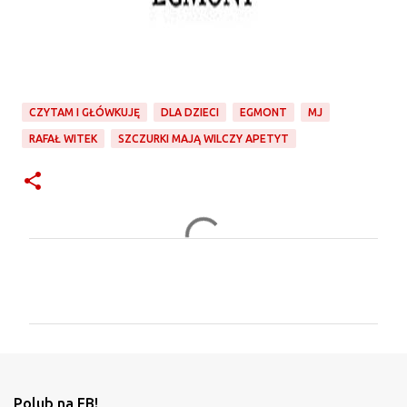
CZYTAM I GŁÓWKUJĘ
DLA DZIECI
EGMONT
MJ
RAFAŁ WITEK
SZCZURKI MAJĄ WILCZY APETYT
K
o
m
e
n
t
Polub na FB!