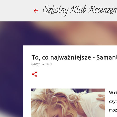
Szkolny Klub Recenzen
To, co najważniejsze - Saman
lutego 14, 2017
W ci
czyt
możn