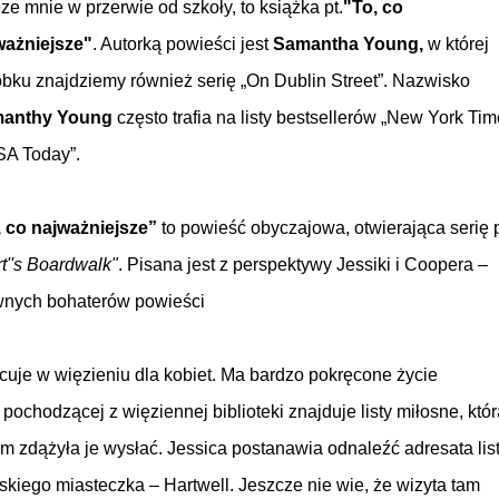
ze mnie w przerwie od szkoły, to książka pt.
"To, co
ważniejsze"
. Autorką powieści jest
Samantha Young,
w której
bku znajdziemy również serię „On Dublin Street”. Nazwisko
anthy Young
często trafia na listy bestsellerów „New York Ti
SA Today”.
, co najważniejsze”
to powieść obyczajowa, otwierająca serię p
t''s Boardwalk"
. Pisana jest z perspektywy Jessiki i Coopera –
wnych bohaterów powieści
acuje w więzieniu dla kobiet. Ma bardzo pokręcone życie
hodzącej z więziennej biblioteki znajduje listy miłosne, któr
m zdążyła je wysłać. Jessica postanawia odnaleźć adresata lis
kiego miasteczka – Hartwell. Jeszcze nie wie, że wizyta tam