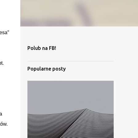
mesa”
Polub na FB!
t.
Popularne posty
a
tów.