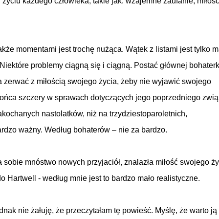
życiu każdego człowieka, takie jak: wzajemne zaufanie, miłość
kże momentami jest trochę nużąca. Wątek z listami jest tylko m
 Niektóre problemy ciągną się i ciągną. Postać głównej bohaterk
a zerwać z miłością swojego życia, żeby nie wyjawić swojego
 końca szczery w sprawach dotyczących jego poprzedniego zwią
kochanych nastolatków, niż na trzydziestoparoletnich,
bardzo ważny. Według bohaterów – nie za bardzo.
a sobie mnóstwo nowych przyjaciół, znalazła miłość swojego ży
o Hartwell - według mnie jest to bardzo mało realistyczne.
ak nie żałuję, że przeczytałam tę powieść. Myślę, że warto ją