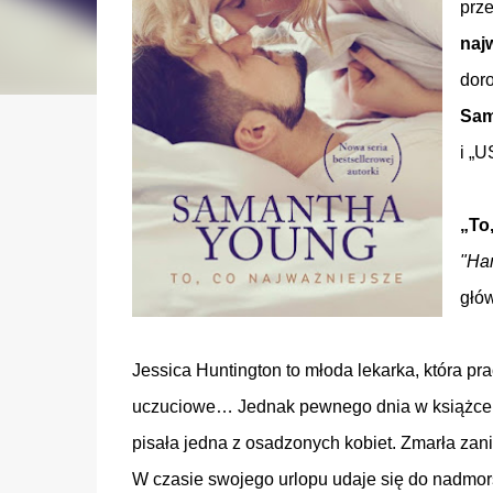
prze
naj
doro
Sam
i „U
„To
"Har
głó
Jessica Huntington to młoda lekarka, która pr
uczuciowe… Jednak pewnego dnia w książce poc
pisała jedna z osadzonych kobiet. Zmarła zani
W czasie swojego urlopu udaje się do nadmors