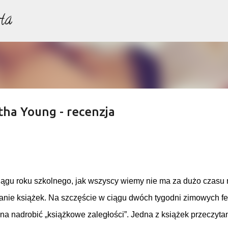
ta
Przejdź do głównej zawartości
tha Young - recenzja
ągu roku szkolnego, jak wszyscy wiemy nie ma za dużo czasu 
anie książek. Na szczęście w ciągu dwóch tygodni zimowych fer
a nadrobić „książkowe zaległości”. Jedna z książek przeczyta