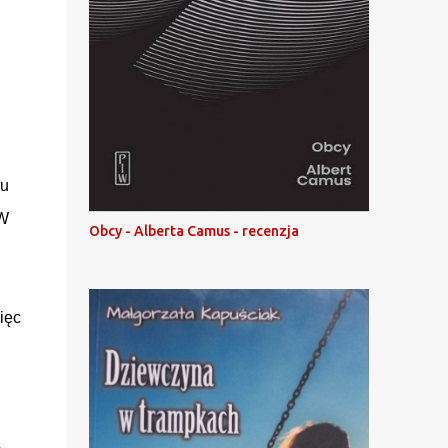
lu
 W
Obcy - Alberta Camus - recenzja
ięc