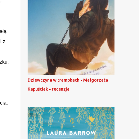
,
ałą
i z
zku.
Dziewczyna w trampkach - Małgorzata
Kapuściak - recenzja
cia,