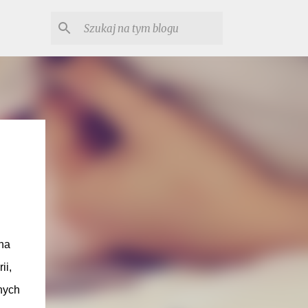
na
ii,
nych