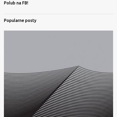
t
Polub na FB!
a
r
Popularne posty
z
e