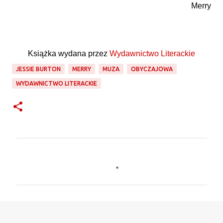
Merry
Książka wydana przez
Wydawnictwo Literackie
JESSIE BURTON
MERRY
MUZA
OBYCZAJOWA
WYDAWNICTWO LITERACKIE
K
o
m
e
n