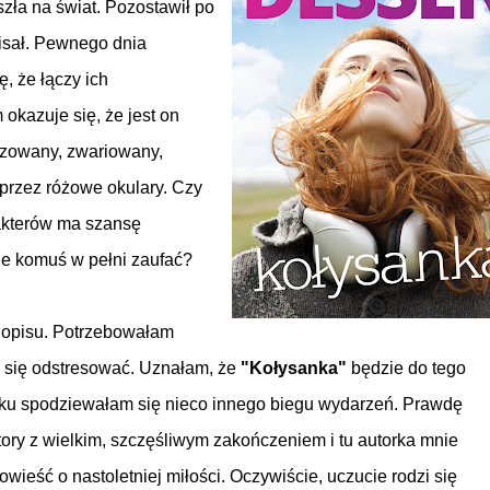
zła na świat. Pozostawił po
apisał. Pewnego dnia
, że łączy ich
 okazuje się, że jest on
zowany, zwariowany,
przez różowe okulary. Czy
akterów ma szansę
e komuś w pełni zaufać?
j opisu. Potrzebowałam
i się odstresować. Uznałam, że
"Kołysanka"
będzie do tego
tku spodziewałam się nieco innego biegu wydarzeń. Prawdę
ry z wielkim, szczęśliwym zakończeniem i tu autorka mnie
wieść o nastoletniej miłości. Oczywiście, uczucie rodzi się