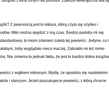
 w związku z kimś innym nie pomoże. Zawsze wewnętrzna siła b
żki? Z pewnością jest to lektura, którą czyta się szybko i
dów. Miło można spędzić z nią czas. Bardzo podoba mi się
iestandardowa, to moim zdaniem zaleta tej powieści. Jedyne, co 
ałabym, żeby wyglądało nieco inaczej. Zabrakło mi też mimo
j. Nie zmienia to jednak faktu, że jest to bardzo dobra książka
wieści z wątkiem miłosnym. Myślę, że spodoba się nastoletnim
akże i starszym. Jeżeli poszukujecie powieści, z którą chcecie