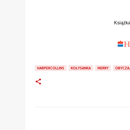
Książk
HARPERCOLLINS
KOŁYSANKA
MERRY
OBYCZA
K
o