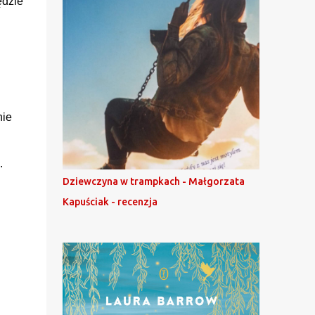
ędzie
nie
.
Dziewczyna w trampkach - Małgorzata
Kapuściak - recenzja