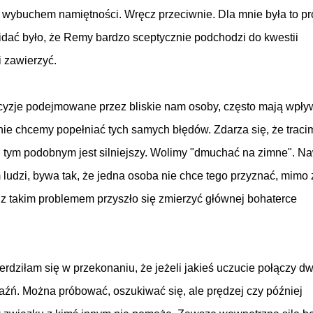
m wybuchem namiętności. Wręcz przeciwnie. Dla mnie była to p
Widać było, że Remy bardzo sceptycznie podchodzi do kwestii
i zawierzyć.
ecyzje podejmowane przez bliskie nam osoby, często mają wpły
 nie chcemy popełniać tych samych błędów. Zdarza się, że traci
 i tym podobnym jest silniejszy. Wolimy "dmuchać na zimne". Na
ludzi, bywa tak, że jedna osoba nie chce tego przyznać, mimo 
z takim problemem przyszło się zmierzyć głównej bohaterce
ierdziłam się w przekonaniu, że jeżeli jakieś uczucie połączy dw
jaźń. Można próbować, oszukiwać się, ale prędzej czy później