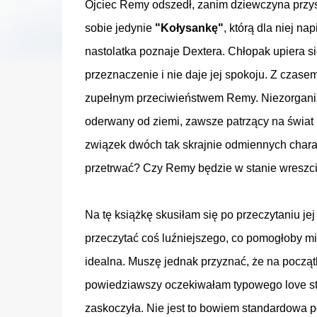
Ojciec Remy odszedł, zanim dziewczyna przys
sobie jedynie
"Kołysankę"
, którą dla niej n
nastolatka poznaje Dextera. Chłopak upiera się
przeznaczenie i nie daje jej spokoju. Z czasem
zupełnym przeciwieństwem Remy. Niezorgani
oderwany od ziemi, zawsze patrzący na świat 
związek dwóch tak skrajnie odmiennych char
przetrwać? Czy Remy będzie w stanie wreszci
Na tę książkę skusiłam się po przeczytaniu je
przeczytać coś luźniejszego, co pomogłoby m
idealna. Muszę jednak przyznać, że na począ
powiedziawszy oczekiwałam typowego love sto
zaskoczyła. Nie jest to bowiem standardowa po