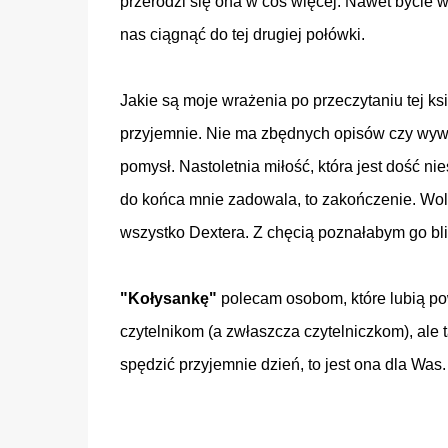
przerodzi się ona w coś więcej. Nawet bycie
nas ciągnąć do tej drugiej połówki.
Jakie są moje wrażenia po przeczytaniu tej ksią
przyjemnie. Nie ma zbędnych opisów czy wywo
pomysł. Nastoletnia miłość, która jest dość n
do końca mnie zadowala, to zakończenie. Wol
wszystko Dextera. Z chęcią poznałabym go bliże
"Kołysankę"
polecam osobom, które lubią po
czytelnikom (a zwłaszcza czytelniczkom), ale t
spędzić przyjemnie dzień, to jest ona dla Was.