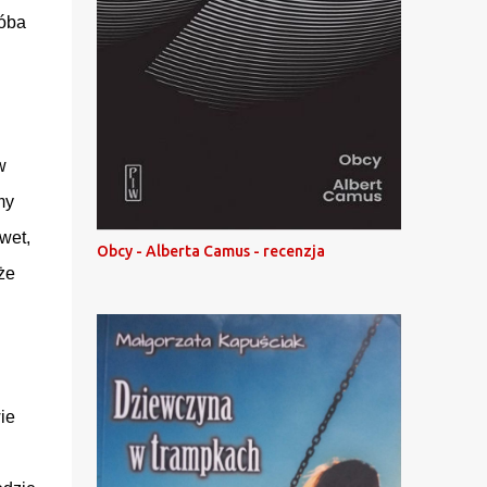
róba
w
my
wet,
Obcy - Alberta Camus - recenzja
że
ie