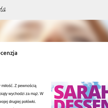
ta
Przejdź do głównej zawartości
ecenzja
w miłość. Z pewnością
z piąty wychodzi za mąż. W
ojej drugiej połówki.