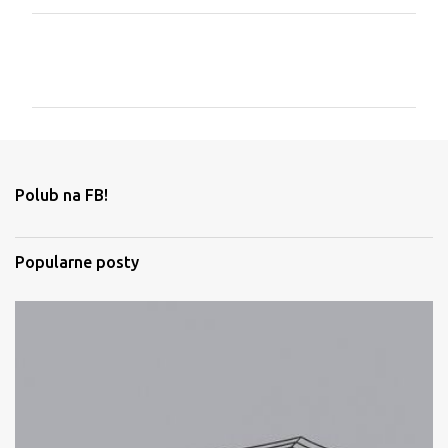
K
o
m
e
n
t
Polub na FB!
a
r
Popularne posty
z
e