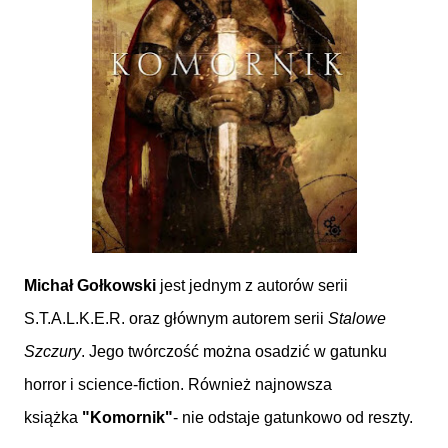
Michał Gołkowski
jest jednym z autorów serii
S.T.A.L.K.E.R. oraz głównym autorem serii
Stalowe
Szczury
. Jego twórczość można osadzić w gatunku
horror i science-fiction.
Również najnowsza
książka
"Komornik"
- nie odstaje gatunkowo od reszty.