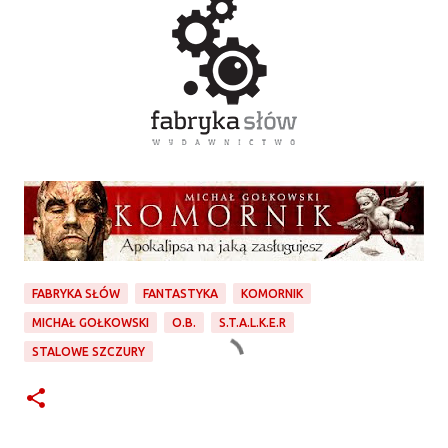
FABRYKA SŁÓW
FANTASTYKA
KOMORNIK
MICHAŁ GOŁKOWSKI
O.B.
S.T.A.L.K.E.R
STALOWE SZCZURY