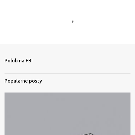
K
o
m
e
n
t
Polub na FB!
a
r
Popularne posty
z
e