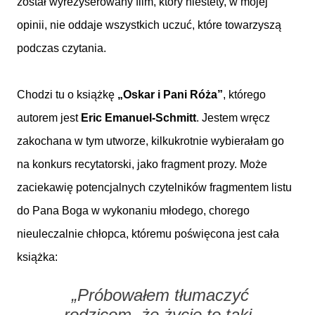
został wyreżyserowany film, który niestety, w mojej
opinii, nie oddaje wszystkich uczuć, które towarzyszą
podczas czytania.
Chodzi tu o książkę
„Oskar i Pani Róża”
, którego
autorem jest
Eric Emanuel-Schmitt
. Jestem wręcz
zakochana w tym utworze, kilkukrotnie wybierałam go
na konkurs recytatorski, jako fragment prozy. Może
zaciekawię potencjalnych czytelników fragmentem listu
do Pana Boga w wykonaniu młodego, chorego
nieuleczalnie chłopca, któremu poświęcona jest cała
książka:
„Próbowałem tłumaczyć
rodzicom, że życie to taki