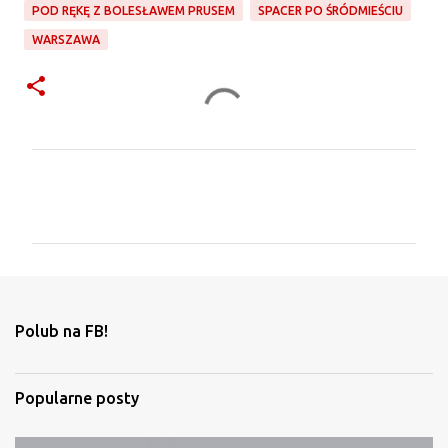
POD RĘKĘ Z BOLESŁAWEM PRUSEM
SPACER PO ŚRÓDMIEŚCIU
WARSZAWA
K
o
m
e
n
t
Polub na FB!
a
r
Popularne posty
z
e