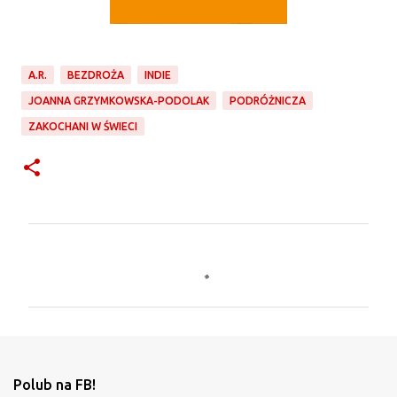
A.R.
BEZDROŻA
INDIE
JOANNA GRZYMKOWSKA-PODOLAK
PODRÓŻNICZA
ZAKOCHANI W ŚWIECI
K
o
m
e
n
t
Polub na FB!