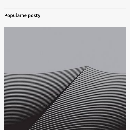
a
r
Popularne posty
z
e